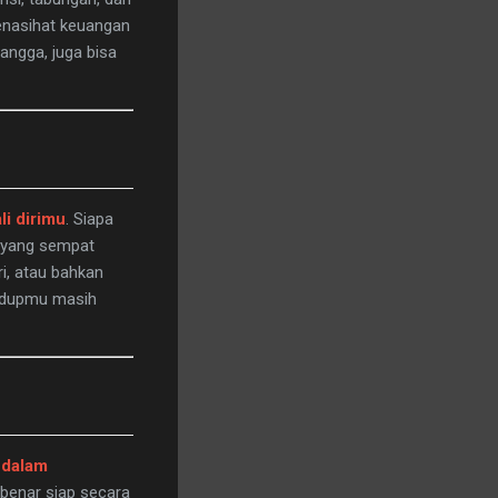
penasihat keuangan
angga, juga bisa
i dirimu
. Siapa
 yang sempat
i, atau bahkan
Hidupmu masih
 dalam
-benar siap secara