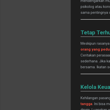
mendengarkan musi
psikolog atau ko
sama pentingnya 
Tetap Terh
Meskipun rasanya i
orang yang pedu
Ceritakan perasa
sederhana. Jika k
bersama. Ikatan s
Kelola Keu
Kehilangan pasang
tangga
. Ini bisa
dingin. Luangkan 