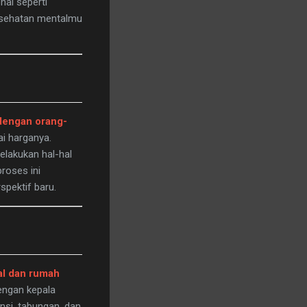
nal seperti
esehatan mentalmu
dengan orang-
ai harganya.
lakukan hal-hal
roses ini
pektif baru.
al dan rumah
engan kepala
nsi, tabungan, dan