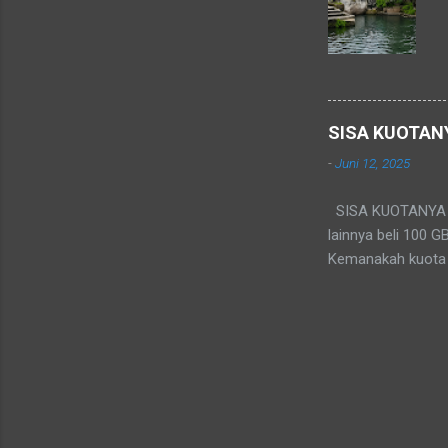
SISA KUOTAN
-
Juni 12, 2025
SISA KUOTANYA KEM
lainnya beli 100 G
Kemanakah kuota 2
teknis dan bisnis
"disimpan" untuk b
benar musnah seca
bisa disimpan). Pe
memakai infrastruk
tertentu. Jika tid
provider tidak me