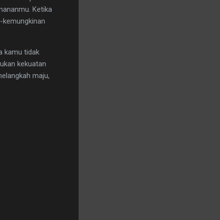
amananmu. Ketika
an-kemungkinan
a kamu tidak
mukan kekuatan
melangkah maju,