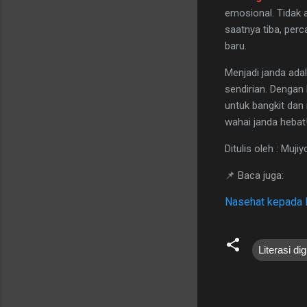
emosional. Tidak 
saatnya tiba, per
baru.
Menjadi janda ada
sendirian. Dengan
untuk bangkit dan
wahai janda hebat
Ditulis oleh : Mujiy
📌 Baca juga:
Nasehat kepada
Literasi dig
K
o