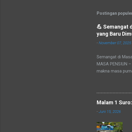
Postingan populer 
💪 Semangat d
yang Baru Dim
-
November 07, 2025
Semangat di Masa 
MASA PENSIUN – An
makna masa purna 
menemukan jati dir
pada masa yang di
Baca juga: Jasa P
pukulan mental ba
Malam 1 Suro:
jauh hari sebenar
-
Juni 15, 2026
tahap akhir dari p
alamiah untuk men