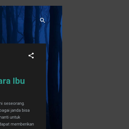
ara Ibu
mi seseorang.
agai janda bisa
nanti untuk
n dapat memberikan