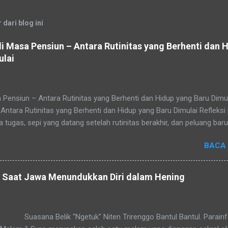
dari blog ini
i Masa Pensiun – Antara Rutinitas yang Berhenti dan 
ulai
Pensiun – Antara Rutinitas yang Berhenti dan Hidup yang Baru Dim
tara Rutinitas yang Berhenti dan Hidup yang Baru Dimulai Refleksi 
tugas, sepi yang datang setelah rutinitas berakhir, dan peluang baru
i. Tidak ada yang bisa menghindari waktu. Cepat atau lambat, setiap
BACA
sebut pensiun — masa di mana rutinitas berhenti, namun hidup sejati
embuatan Website sederhana untuk Pemula Masa purna tugas sering
gi banyak pegawai atau pejabat. Pensiun datang seiring pertambahan 
 Saat Jawa Menundukkan Diri dalam Hening
nya setiap orang sudah tahu kapan waktunya tiba. Pensiun atau purn
erjalanan kerja seseorang. Ia bukan sekadar pemutusan hubungan kerj
gembalikan seseorang ke tengah keluarga da...
Suasana Belik "Ngetuk" Niten Trirenggo Bantul Bantul. Parainf