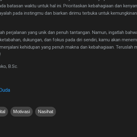
ada batasan waktu untuk hal ini. Prioritaskan kebahagiaan dan keny
cayalah pada instingmu dan biarkan dirimu terbuka untuk kemungkin
lah perjalanan yang unik dan penuh tantangan. Namun, ingatlah bahw
 ketabahan, dukungan, dan fokus pada diri sendiri, kamu akan mene
 menjalani kehidupan yang penuh makna dan kebahagiaan. Teruslah 
!
oko, B.Sc.
 Duda
ital
Motivasi
Nasihat