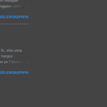
eh sebagian
anggalan Jawa
orang, Malam 1
 SELENGKAPNYA
 melakukan
Esa. � Di berbagai
 hingga kini.
ir sama, yaitu
alanan hidup yang
adisi yang paling
 XL, atau yang
aton Yogyakarta.
B hangus.
aton tanpa alas
er ya ? Secara
pengguna maupun
 SELENGKAPNYA
Tapi, tidak benar-
, bukan benda yang
 beli untuk
ama jangka waktu
daluwasa. Maka,
..