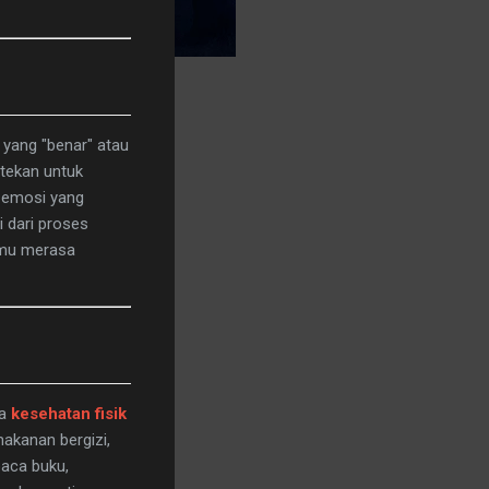
a yang "benar" atau
rtekan untuk
p emosi yang
 dari proses
amu merasa
ga
kesehatan fisik
akanan bergizi,
baca buku,