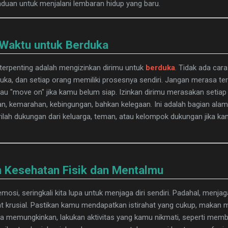
uan untuk menjalani lembaran hidup yang baru.
 Waktu untuk Berduka
terpenting adalah mengizinkan dirimu untuk
berduka
. Tidak ada car
duka, dan setiap orang memiliki prosesnya sendiri. Jangan merasa te
au "move on" jika kamu belum siap. Izinkan dirimu merasakan setia
n, kemarahan, kebingungan, bahkan kelegaan. Ini adalah bagian alami
lah dukungan dari keluarga, teman, atau kelompok dukungan jika k
n Kesehatan Fisik dan Mentalmu
emosi, seringkali kita lupa untuk menjaga diri sendiri. Padahal, menja
 krusial. Pastikan kamu mendapatkan istirahat yang cukup, makan m
Jika memungkinkan, lakukan aktivitas yang kamu nikmati, seperti mem