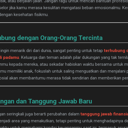
k, atau berjalan-jalan. Jangan ragu untuk mencari bantuan profesio
nselor jika kamu merasa kesulitan mengatasi beban emosionalmu. K
dengan kesehatan fisikmu.
ubung dengan Orang-Orang Tercinta
ngin menarik diri dari dunia, sangat penting untuk tetap
terhubung 
li padamu
. Keluarga dan teman adalah pilar dukungan yang tak ternil
anmu kepada mereka, atau sekadar habiskan waktu bersama untuk me
amu memiliki anak, fokuslah untuk saling menguatkan dan menjalani p
osial akan membantumu merasa tidak sendirian dan memberikan pers
angan dan Tanggung Jawab Baru
an seringkali juga berarti perubahan dalam
tanggung jawab finansi
 menjadi area yang menakutkan, tetapi penting untuk menghadapinya d
waktu untuk memahami kondisi keuanganmu saat ini, termasuk asura