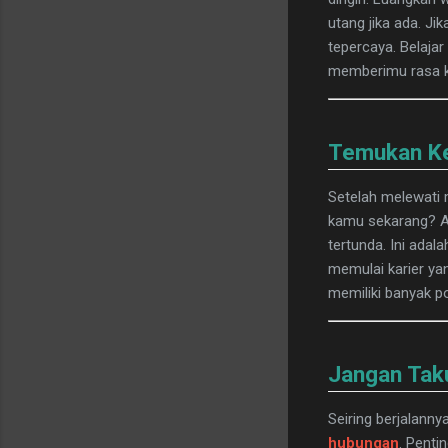
utang jika ada. J
tepercaya. Belajar
memberimu rasa k
Temukan Ke
Setelah melewati 
kamu sekarang? A
tertunda. Ini ada
memulai karier ya
memiliki banyak p
Jangan Taku
Seiring berjalann
hubungan
. Penti