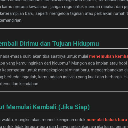
ika kamu merasa kewalahan, jangan ragu untuk mencari nasihat dari 
 keterampilan baru, seperti mengelola tagihan atau perbaikan rumah t
emandirian.
mbali Dirimu dan Tujuan Hidupmu
masa-masa sulit, akan tiba saatnya untuk mulai
menemukan kembal
pa yang kamu inginkan dari hidupmu? Mungkin ada impian atau hobi
lah kesempatan untuk mengeksplorasi minat baru, mengembangkan dir
ng berbeda. Ingatlah, kamu adalah individu yang kuat dan berharga. 
otensi dan keindahan.
t Memulai Kembali (Jika Siap)
ya waktu, mungkin akan muncul keinginan untuk
memulai babak baru
ng untuk tidak terburu-buru dan hanya melakukannya jika kamu benar