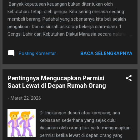
tidak lagi sekadar tempat menaruh tulisan. PIN mulai
Banyak keputusan keuangan bukan ditentukan oleh
menjadi sistem. Dan di satu titik yang tidak diduga, ada yang
kebutuhan, tetapi oleh gengsi. Kita sering merasa sedang
diam-diam percaya. Seseorang mengamankan nama itu dal...
membeli barang. Padahal yang sebenarnya kita beli adalah
pengakuan. Dan di sinilah psikologi bekerja diam-diam. 1.
Gengsi Lahir dari Kebutuhan Diakui Manusia secara naluriah
ingin dihargai. Ingin terlihat berhasil. Ingin dianggap “naik
kelas”. Itu wajar. Namun ketika rasa ingin diakui itu masuk ke
BACA SELENGKAPNYA
Posting Komentar
dalam keputusan keuangan, maka logika sering kalah oleh
emosi. Contohnya: Memilih kredit motor baru padahal motor
lama masih layak. Mengganti HP karena teman-teman sudah
Pentingnya Mengucapkan Permisi
pakai seri terbaru. Renovasi rumah agar tidak terlihat
Saat Lewat di Depan Rumah Orang
“ketinggalan”. Bukan karena rusak. Tapi karena takut dinilai
rendah. 2. Gengsi Membuat Kita Membandingkan Diri Media
-
Maret 22, 2026
sosial memperparah ini. Kita melihat: Liburan orang lain
Barang baru orang lain Gaya hidup orang lain Lalu tanpa
Di lingkungan dusun atau kampung, ada
sadar, kita membandingkan. Padahal kita tidak pernah benar-
kebiasaan sederhana yang sejak dulu
benar tahu: Berapa utang mereka Berapa cicilan mereka
diajarkan oleh orang tua, yaitu mengucapkan
Seberapa berat beban fi...
permisi ketika lewat di depan orang yang