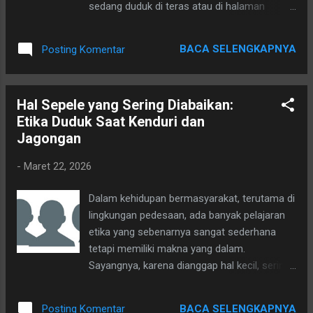
sedang duduk di teras atau di halaman
rumah. Kalimat seperti: "Nuwun sewu…"
"Nderek langkung…" "Numpang lewat nggih,
BACA SELENGKAPNYA
Posting Komentar
atau menyapa (Mbah, pak, Bu, pakde, budhe,
mas, mbak, om, Tante ... Monggo - tanpa
menyebut nama sudah cukup) terlihat
Hal Sepele yang Sering Diabaikan:
sederhana, tetapi sebenarnya memiliki
Etika Duduk Saat Kenduri dan
makna sosial yang sangat dalam. Sekarang
Jagongan
mungkin ada yang menganggap itu hanya
formalitas. Tetapi jika kita memahami
-
Maret 22, 2026
sejarah terbentuknya jalan kampung, kita
akan mengerti mengapa etika kecil ini
Dalam kehidupan bermasyarakat, terutama di
sebenarnya sangat penting. Sindiran halus
lingkungan pedesaan, ada banyak pelajaran
dalam budaya masyarakat Dalam kehidupan
etika yang sebenarnya sangat sederhana
kampung sebenarnya ada ungkapan sindiran
tetapi memiliki makna yang dalam.
halus bagi orang yang lewat tanpa permisi
Sayangnya, karena dianggap hal kecil, sering
atau tanpa menyapa. Bukan diucapkan
justru terabaikan. Salah satu contoh yang
langsung, tetapi kadang hanya dalam hati
sering terjadi adalah ketika menghadiri acara
sebagai refleksi rasa kurang dihargai. Ada
BACA SELENGKAPNYA
Posting Komentar