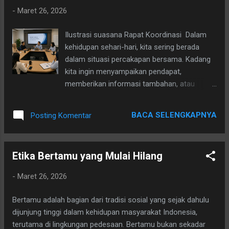
diperhatikan antara lain: 1. Tidak langsung
-
Maret 26, 2026
melihat HP saat orang sedang berbicara
Ketika seseorang sedang berbicara kepada
Ilustrasi suasana Rapat Koordinasi Dalam
kita, lalu kita melihat HP, walaupun hanya
kehidupan sehari-hari, kita sering berada
sebentar, bisa memberi kesan bahwa
dalam situasi percakapan bersama. Kadang
perhatian kita terbagi. Walaupun mungkin kita
kita ingin menyampaikan pendapat,
hanya ingin mengecek notifikasi, orang lain
memberikan informasi tambahan, atau
bisa merasa kurang dihargai. 2. Jika ada
meluruskan sesuatu. Namun memotong
pesan penting, sebaiknya izin terlebih dahulu
pembicaraan orang lain tanpa sopan santun
Kalau memang harus membuka HP karena
BACA SELENGKAPNYA
Posting Komentar
justru bisa menimbulkan salah paham.
urusan penting, cukup dengan kalimat
Karena itu, penting memahami seni menyela
sederhana seperti: "Ma...
pembicaraan dengan cara yang elegan dan
Etika Bertamu yang Mulai Hilang
beretika. bukan pada apa yang disampaikan,
melainkan bagaimana cara
-
Maret 26, 2026
menyampaikannya. Menyela pembicaraan
tanpa etika bisa membuat orang merasa:
Bertamu adalah bagian dari tradisi sosial yang sejak dahulu
Tidak dihargai Dipotong pendapatnya Bahkan
dijunjung tinggi dalam kehidupan masyarakat Indonesia,
bisa menimbulkan salah paham Padahal
terutama di lingkungan pedesaan. Bertamu bukan sekadar