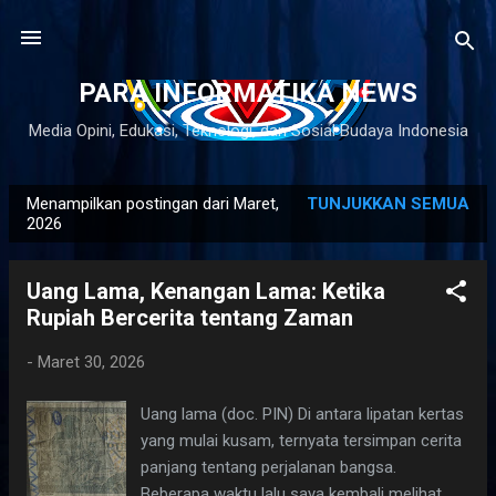
Langsung ke konten utama
PARA INFORMATIKA NEWS
Media Opini, Edukasi, Teknologi, dan Sosial Budaya Indonesia
Menampilkan postingan dari Maret,
TUNJUKKAN SEMUA
P
2026
o
s
Uang Lama, Kenangan Lama: Ketika
t
Rupiah Bercerita tentang Zaman
i
n
-
Maret 30, 2026
g
Uang lama (doc. PIN) Di antara lipatan kertas
a
yang mulai kusam, ternyata tersimpan cerita
n
panjang tentang perjalanan bangsa.
Beberapa waktu lalu saya kembali melihat