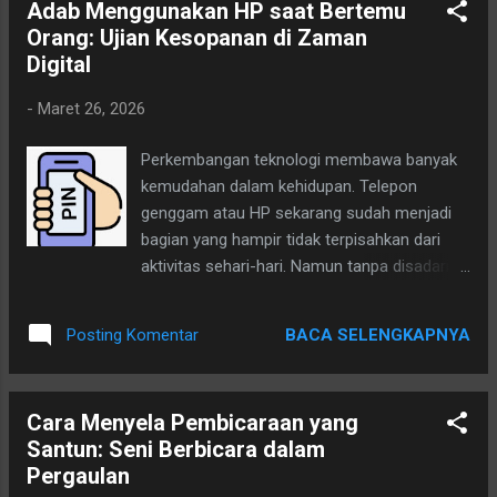
Adab Menggunakan HP saat Bertemu
seseorang. Mengucapkan permisi saat lewat di depan orang,
Orang: Ujian Kesopanan di Zaman
berjabat tangan dengan sopan, menghargai pembicaraan
Digital
saat rapat warga, hingga etika sederhana saat menggunakan
HP ketika bertemu orang lain adalah bagian dari budi pekerti
-
Maret 26, 2026
yang sebenarnya sangat berharga. Etika bukan hanya soal
aturan tertulis, tetapi lebih kepada rasa empati, tenggang
Perkembangan teknologi membawa banyak
rasa, dan penghormatan kepada sesama. Orang yang
kemudahan dalam kehidupan. Telepon
beretika baik biasanya tidak diukur dari kekayaan at...
genggam atau HP sekarang sudah menjadi
bagian yang hampir tidak terpisahkan dari
aktivitas sehari-hari. Namun tanpa disadari,
kehadiran HP juga membawa tantangan baru
dalam etika pergaulan. Salah satunya adalah
BACA SELENGKAPNYA
Posting Komentar
kebiasaan menggunakan HP saat sedang
bertemu atau berbicara dengan orang lain.
Hal ini sering dianggap biasa, tetapi
Cara Menyela Pembicaraan yang
sebenarnya bisa mempengaruhi perasaan
Santun: Seni Berbicara dalam
orang yang sedang bersama kita. Beberapa
Pergaulan
sikap sederhana yang sebenarnya penting