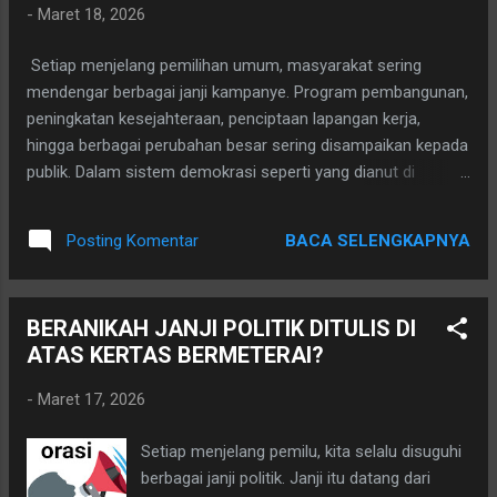
-
Maret 18, 2026
masyarakat biasanya sangat kuat. Berbagai keluhan rakyat,
kesulitan ekonomi, dan kebutuhan pembangunan menjadi
Setiap menjelang pemilihan umum, masyarakat sering
perhatian utama. Hal ini wajar, karena untuk memperoleh
mendengar berbagai janji kampanye. Program pembangunan,
dukungan masyarakat, seorang calon pemimpin perlu
peningkatan kesejahteraan, penciptaan lapangan kerja,
memahami dan menyuarakan harapan rakyat. Setelah
hingga berbagai perubahan besar sering disampaikan kepada
Kekuasaan Diperoleh Ke...
publik. Dalam sistem demokrasi seperti yang dianut di
Indonesia, janji kampanye memang merupakan bagian
penting dari komunikasi antara calon pemimpin dan
BACA SELENGKAPNYA
Posting Komentar
masyarakat. Melalui janji itulah para kandidat mencoba
meyakinkan rakyat bahwa mereka memiliki visi dan program
untuk masa depan. Namun dalam perjalanan waktu, muncul
BERANIKAH JANJI POLITIK DITULIS DI
pertanyaan yang cukup sering terdengar di tengah
ATAS KERTAS BERMETERAI?
masyarakat: Mengapa banyak janji kampanye yang terasa
mudah dilupakan setelah pemilihan selesai? Janji yang
-
Maret 17, 2026
Diucapkan dalam Suasana Kompetisi Masa kampanye adalah
masa kompetisi . Setiap kandidat berusaha meyakinkan
Setiap menjelang pemilu, kita selalu disuguhi
pemilih dengan gagasan, program, dan harapan yang
berbagai janji politik. Janji itu datang dari
ditawarkan. Dalam suasana seperti itu, sering kali muncul