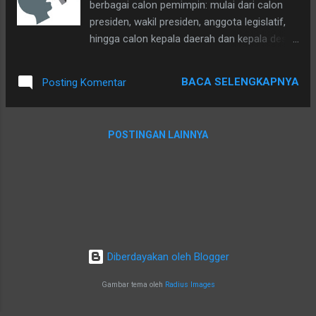
berbagai calon pemimpin: mulai dari calon
banyak janji yang disampaikan dengan semangat tinggi.
presiden, wakil presiden, anggota legislatif,
Tujuannya tentu untuk menari...
hingga calon kepala daerah dan kepala desa.
Di negara demokrasi seperti Indonesia, janji
kampanye memang menjadi bagian yang
BACA SELENGKAPNYA
Posting Komentar
tidak terpisahkan dari proses politik. Para
calon pemimpin menawarkan gagasan,
program, serta harapan untuk masa depan
POSTINGAN LAINNYA
yang lebih baik. Namun ada satu pertanyaan
sederhana yang kadang muncul di benak
masyarakat: Seberapa kuat sebenarnya janji
politik itu? Janji yang Mudah Diucapkan Saat
masa kampanye, janji sering kali terdengar
begitu indah. Program kesejahteraan,
pembangunan, lapangan pekerjaan, hingga
Diberdayakan oleh Blogger
berbagai perubahan besar ditawarkan kepada
rakyat. Sayangnya, setelah pemilihan selesai
Gambar tema oleh
Radius Images
dan para kandidat terpilih, tidak jarang
sebagian janji itu perlahan menghilang dari