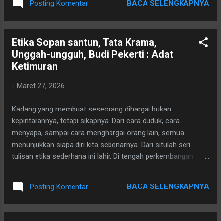
pergantian sistem keuangan menjadi bagian
BACA SELENGKAPNYA
Posting Komentar
sekitar tahun 1985. Sampai sekarang,
dari latar sejarahnya. Hari ini, lembaran itu
walaupun buku catatan kuliah saya sudah
mungkin sudah ...
lama hilang entah kemana, konsep jalur kritis
Etika Sopan santun, Tata Krama,
masih saya ingat dengan jelas. Saat Pertama
Unggah-ungguh, Budi Pekerti : Adat
Mengenal Jalur Kritis Waktu itu kami belajar
Ketimuran
bagaimana merencanakan pembangunan
suatu proyek melalui diagram jaringan kerja.
-
Maret 27, 2026
Setiap pekerjaan digambarkan dengan panah,
setiap titik disebut event, dan setiap aktivitas
Kadang yang membuat seseorang dihargai bukan
memiliki durasi waktu. Yang paling saya ingat
kepintarannya, tetapi sikapnya. Dari cara duduk, cara
adalah istilah: Critical Path (Jalur Kritis) Yaitu
menyapa, sampai cara menghargai orang lain, semua
jalur pekerjaan yang paling menentukan
menunjukkan siapa diri kita sebenarnya. Dari situlah seri
selesainya suatu proyek. Jika jalur ini
tulisan etika sederhana ini lahir. Di tengah perkembangan
terlambat, maka seluruh proyek juga pasti
zaman yang semakin modern, kemajuan teknologi seringkali
terlambat. Secara sederhana dosen kami
tidak diimbangi dengan kemajuan etika dalam pergaulan
menjelaskan: "Fokuslah pada pekerjaan yang
BACA SELENGKAPNYA
Posting Komentar
sehari-hari. Banyak hal kecil yang dulu dianggap biasa dalam
palin...
budaya ketimuran, kini mulai jarang terlihat. Padahal justru
dari hal-hal kecil itulah terlihat kualitas kepribadian