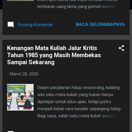
lembaran uang lama yang pernah beredar di
negeri ini — 10 Rupiah tahun 1963 dan 1.000
Rupiah tahun 1987. Secara nominal mungkin
BACA SELENGKAPNYA
Posting Komentar
kecil. Secara kondisi mungkin sudah jauh dari
kata sempurna. Namun secara sejarah,
nilainya jauh melampaui angka yang tertera.
Kenangan Mata Kuliah Jalur Kritis
10 Rupiah 1963: Jejak Awal Bank Indonesia
Tahun 1985 yang Masih Membekas
Uang kertas 10 Rupiah bertuliskan “Bank
Sampai Sekarang
Indonesia – Sepuluh Rupiah – 1963” adalah
saksi masa awal stabilisasi ekonomi
-
Maret 28, 2026
Indonesia pasca kemerdekaan. Desainnya
klasik: Ornamen rumit khas era 1960-an
Dalam perjalanan hidup seseorang, kadang
Dominasi warna hijau kecoklatan Ilustrasi
ada satu mata kuliah yang bukan hanya
budaya dan motif tradisional Tanda tangan
dipelajari untuk lulus ujian, tetapi justru
Gubernur dan Direktur BI zaman itu Uang ini
menjadi bekal cara berpikir sepanjang hidup.
beredar pada masa ekonomi Indonesia
Bagi saya, salah satu mata kuliah yang paling
sedang mencari bentuk. Inflasi tinggi,
berkesan adalah Network Planning (CPM –
perubahan kebijakan moneter, hingga
Critical Path Method) yang saya pelajari