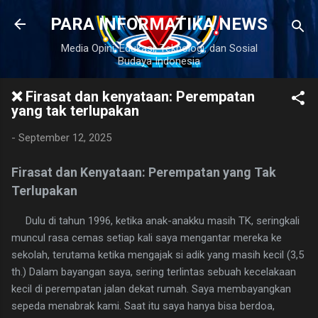
Langsung ke konten utama
PARA INFORMATIKA NEWS
Media Opini, Edukasi, Teknologi, dan Sosial
Budaya Indonesia
❌ Firasat dan kenyataan: Perempatan
yang tak terlupakan
-
September 12, 2025
Firasat dan Kenyataan: Perempatan yang Tak
Terlupakan
Dulu di tahun 1996, ketika anak-anakku masih TK, seringkali
muncul rasa cemas setiap kali saya mengantar mereka ke
sekolah, terutama ketika mengajak si adik yang masih kecil (3,5
th.) Dalam bayangan saya, sering terlintas sebuah kecelakaan
kecil di perempatan jalan dekat rumah. Saya membayangkan
sepeda menabrak kami. Saat itu saya hanya bisa berdoa,