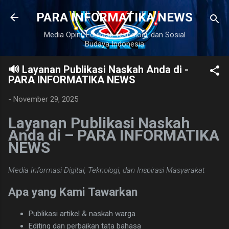
Langsung ke konten utama
PARA INFORMATIKA NEWS
Media Opini, Edukasi, Teknologi, dan Sosial
Budaya Indonesia
🔊 Layanan Publikasi Naskah Anda di -
PARA INFORMATIKA NEWS
-
November 29, 2025
Layanan Publikasi Naskah
Anda di – PARA INFORMATIKA
NEWS
Media Informasi Digital, Teknologi, dan Inspirasi Masyarakat
Apa yang Kami Tawarkan
Publikasi artikel & naskah warga
Editing dan perbaikan tata bahasa