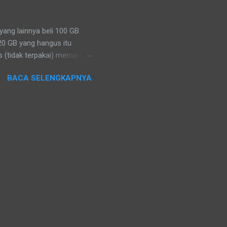
eng di Keraton Yogyakarta.
alas kak...
ang lainnya beli 100 GB
20 GB yang hangus itu
s (tidak terpakai) memang
n hangus dan dianggap
BACA SELENGKAPNYA
kses ke jaringan, bukan
kita beli untuk memakai
tentu. Jika tidak digunakan
alikan, tidak menyimpan,