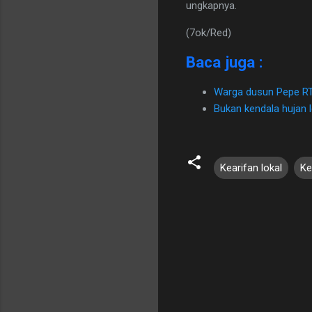
ungkapnya.
(7ok/Red)
Baca juga :
Warga dusun Pepe RT
Bukan kendala hujan 
Kearifan lokal
Ke
K
o
m
e
n
t