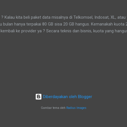
yang paling dikenal masyarakat adalah Topo Bisu Lampah Mubeng Bet
di dalem dan masyarakat berjalan mengelilingi benteng keraton tanpa 
au kita beli paket data misalnya di Telkomsel, Indosat, XL, atau y
tu bulan hanya terpakai 80 GB sisa 20 GB hangus. Kemanakah kuota 
kembali ke provider ya ? Secara teknis dan bisnis, kuota yang hangu
guna maupun "disimpan" untuk bulan berikutnya—kuota itu dinyataka
-benar musnah secara fisik (karena kuota itu sebenarnya adalah izin a
 Penjelasan Sederhananya begini: Kuota data adalah hak akses yang 
tor (seperti bandwidth, kapasitas server, dll) selama jangka waktu ter
ya 30 hari), hak akses itu kadaluwasa. Maka, provider tidak mengemb
ota yang ...
Diberdayakan oleh Blogger
Gambar tema oleh
Radius Images