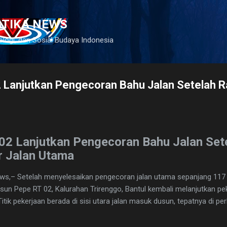
Langsung ke konten utama
ATIKA NEWS
ologi, dan Sosial Budaya Indonesia
 Lanjutkan Pengecoran Bahu Jalan Setelah
02 Lanjutkan Pengecoran Bahu Jalan Set
 Jalan Utama
News,– Setelah menyelesaikan pengecoran jalan utama sepanjang 11
sun Pepe RT 02, Kalurahan Trirenggo, Bantul kembali melanjutkan p
Titik pekerjaan berada di sisi utara jalan masuk dusun, tepatnya di 