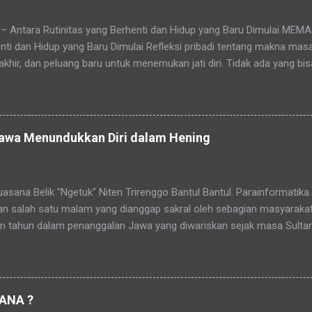
– Antara Rutinitas yang Berhenti dan Hidup yang Baru Dimulai M
nti dan Hidup yang Baru Dimulai Refleksi pribadi tentang makna mas
rakhir, dan peluang baru untuk menemukan jati diri. Tidak ada yang b
i akan tiba pada masa yang disebut pensiun — masa di mana rutinita
ca juga: Jasa Pembuatan Website sederhana untuk Pemula Masa purna
 pegawai atau pejabat. Pensiun datang seiring pertambahan usia, dan
an waktunya tiba. Pensiun atau purna tugas adalah tahap akhir dari 
Jawa Menundukkan Diri dalam Hening
n hubungan kerja, tetapi proses alamiah untuk mengembalikan seseo
Belik "Ngetuk" Niten Trirenggo Bantul Bantul. Parainformatika
n salah satu malam yang dianggap sakral oleh sebagian masyaraka
an tahun dalam penanggalan Jawa yang diwariskan sejak masa Sulta
 orang, Malam 1 Suro bukan sekadar pergantian tahun, tetapi juga
si, tirakat, dan mendekatkan diri kepada Tuhan Yang Maha Esa. � Di 
a dan sekitarnya, terdapat tradisi yang masih lestari hingga kini. M
 memiliki tujuan yang hampir sama, yaitu membersihkan batin, me
ANA ?
an perjalanan hidup yang telah dilalui. Mubeng Beteng di Keraton N