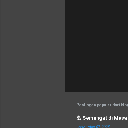
a
r
Postingan populer dari blog
💪 Semangat di Masa P
-
November 07, 2025