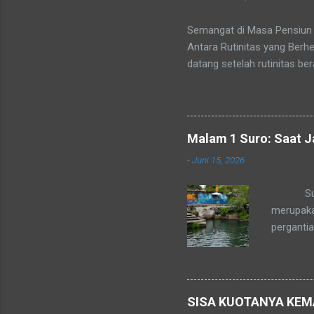
Semangat di Masa Pensiun 
Antara Rutinitas yang Berhe
datang setelah rutinitas be
atau lambat, setiap pegawa
sejatinya baru dimulai. Ba
pukulan mental bagi banyak
setiap orang sudah tahu kap
Malam 1 Suro: Saat 
Ia bukan sekadar pemutusa
-
Juni 15, 2026
da...
Suasana 
merupaka
perganti
sebagian
introspek
Yogyakart
semuanya
SISA KUOTANYA KEM
merenungk