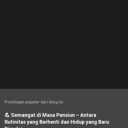
a
r
Postingan populer dari blog ini
💪 Semangat di Masa Pensiun – Antara
Rutinitas yang Berhenti dan Hidup yang Baru