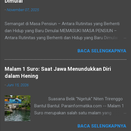
Dimulai
-
November 07, 2025
Semangat di Masa Pensiun – Antara Rutinitas yang Berhenti
dan Hidup yang Baru Dimulai MEMASUKI MASA PENSIUN –
Antara Rutinitas yang Berhenti dan Hidup yang Baru Dimulai
Refleksi pribadi tentang makna masa purna tugas, sepi yang
BACA SELENGKAPNYA
datang setelah rutinitas berakhir, dan peluang baru untuk
menemukan jati diri. Tidak ada yang bisa menghindari waktu.
Cepat atau lambat, setiap pegawai akan tiba pada masa yang
Malam 1 Suro: Saat Jawa Menundukkan Diri
disebut pensiun — masa di mana rutinitas berhenti, namun
dalam Hening
hidup sejatinya baru dimulai. Baca juga: Jasa Pembuatan
-
Juni 15, 2026
Website sederhana untuk Pemula Masa purna tugas seringkali
menjadi pukulan mental bagi banyak pegawai atau pejabat.
Suasana Belik "Ngetuk" Niten Trirenggo
Pensiun datang seiring pertambahan usia, dan jauh-jauh hari
Bantul Bantul. Parainformatika.com -- Malam 1
sebenarnya setiap orang sudah tahu kapan waktunya tiba.
Suro merupakan salah satu malam yang
Pensiun atau purna tugas adalah tahap akhir dari perjalanan
dianggap sakral oleh sebagian masyarakat
kerja seseorang. Ia bukan sekadar pemutusan hubungan kerja,
BACA SELENGKAPNYA
Jawa. Malam ini menandai pergantian tahun
tetapi proses alamiah untuk mengembalikan seseorang ke