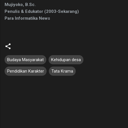
Mujiyoko, B.Sc.
Penulis & Edukator (2003-Sekarang)
Para Informatika News
Budaya Masyarakat
Kehidupan desa
Pendidikan Karakter
Tata Krama
K
o
m
e
n
t