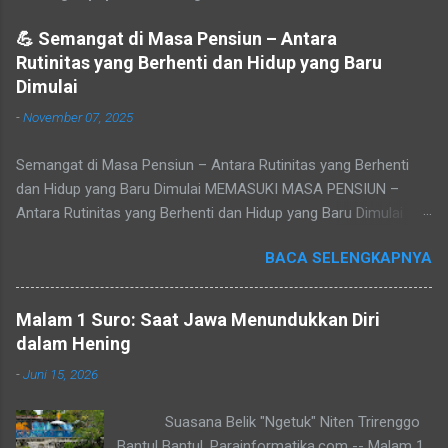
💪 Semangat di Masa Pensiun – Antara
Rutinitas yang Berhenti dan Hidup yang Baru
Dimulai
-
November 07, 2025
Semangat di Masa Pensiun – Antara Rutinitas yang Berhenti
dan Hidup yang Baru Dimulai MEMASUKI MASA PENSIUN –
Antara Rutinitas yang Berhenti dan Hidup yang Baru Dimulai
Refleksi pribadi tentang makna masa purna tugas, sepi yang
BACA SELENGKAPNYA
datang setelah rutinitas berakhir, dan peluang baru untuk
menemukan jati diri. Tidak ada yang bisa menghindari waktu.
Cepat atau lambat, setiap pegawai akan tiba pada masa yang
Malam 1 Suro: Saat Jawa Menundukkan Diri
disebut pensiun — masa di mana rutinitas berhenti, namun
dalam Hening
hidup sejatinya baru dimulai. Baca juga: Jasa Pembuatan
-
Juni 15, 2026
Website sederhana untuk Pemula Masa purna tugas seringkali
menjadi pukulan mental bagi banyak pegawai atau pejabat.
Suasana Belik "Ngetuk" Niten Trirenggo
Pensiun datang seiring pertambahan usia, dan jauh-jauh hari
Bantul Bantul. Parainformatika.com -- Malam 1