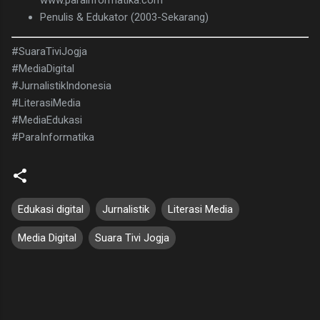
Penulis & Edukator (2003-Sekarang)
#SuaraTiviJogja
#MediaDigital
#JurnalistikIndonesia
#LiterasiMedia
#MediaEdukasi
#ParaInformatika
Edukasi digital
Jurnalistik
Literasi Media
Media Digital
Suara Tivi Jogja
K
o
m