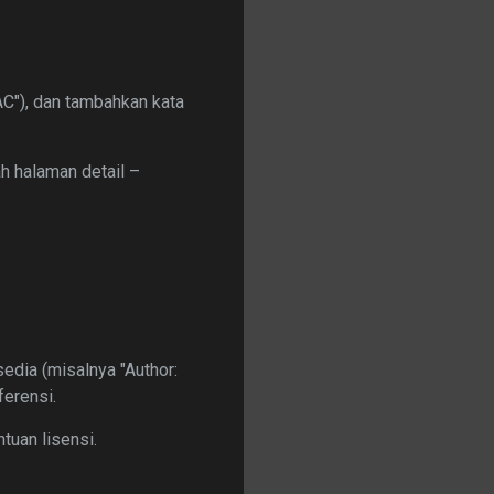
AC"), dan tambahkan kata
ah halaman detail –
sedia (misalnya "Author:
ferensi.
tuan lisensi.