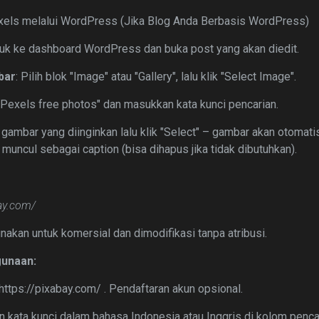
els melalui WordPress (Jika Blog Anda Berbasis WordPress)
uk ke dashboard WordPress dan buka post yang akan diedit.
bar
: Pilih blok "Image" atau "Gallery", lalu klik "Select Image".
 "Pexels free photos" dan masukkan kata kunci pencarian.
k gambar yang diinginkan lalu klik "Select" – gambar akan otomat
 muncul sebagai caption (bisa dihapus jika tidak dibutuhkan).
bay.com/
unakan untuk komersial dan dimodifikasi tanpa atribusi.
unaan:
 https://pixabay.com/ . Pendaftaran akun opsional.
 kata kunci dalam bahasa Indonesia atau Inggris di kolom pencar