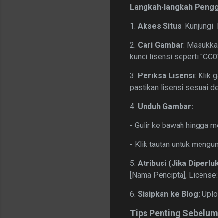
Langkah-langkah Pengg
1.
Akses Situs
: Kunjungi
2.
Cari Gambar
: Masukka
kunci lisensi seperti "CC0
3.
Periksa Lisensi
: Klik 
pastikan lisensi sesuai d
4.
Unduh Gambar:
- Gulir ke bawah hingga m
- Klik tautan untuk mengu
5.
Atribusi (Jika Diperlu
[Nama Pencipta], License:
6.
Sisipkan ke Blog:
Uploa
Tips Penting Sebel