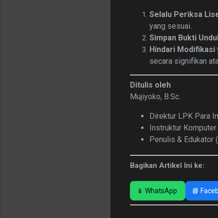
Selalu Periksa Lis
yang sesuai.
Simpan Bukti Und
Hindari Modifikas
secara signifikan a
Ditulis oleh
Mujiyoko, B.Sc.
Direktur LPK Para I
Instruktur Kompute
Penulis &
Edukator 
Bagikan Artikel Ini ke:
📱 WhatsApp
📘 Face