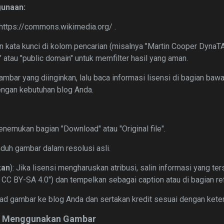
unaan:
 https://commons.wikimedia.org/ .
n kata kunci di kolom pencarian (misalnya "Martin Cooper DynaT
" atau "public domain" untuk memfilter hasil yang aman.
gambar yang diinginkan, lalu baca informasi lisensi di bagian baw
engan kebutuhan blog Anda.
enemukan bagian "Download" atau "Original file".
nduh gambar dalam resolusi asli.
kan
): Jika lisensi mengharuskan atribusi, salin informasi yang ter
 CC BY-SA 4.0") dan tempelkan sebagai caption atau di bagian re
d gambar ke blog Anda dan sertakan kredit sesuai dengan keten
um Menggunakan Gambar