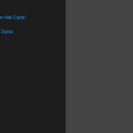
n Hak Cipta!
 Dunia