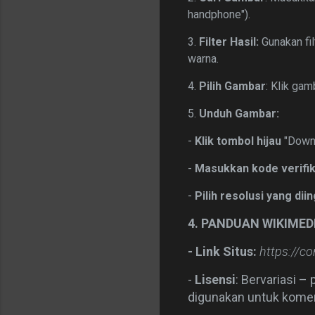
handphone").
3.
Filter Hasil:
Gunakan fil
warna.
4.
Pilih Gambar
: Klik ga
5.
Unduh Gambar:
-
Klik tombol hijau
"Downl
-
Masukkan kode verifik
-
Pilih resolusi yang dii
4. PANDUAN WIKIME
-
Link Situs:
https://c
-
Lisensi
: Bervariasi –
digunakan untuk komers