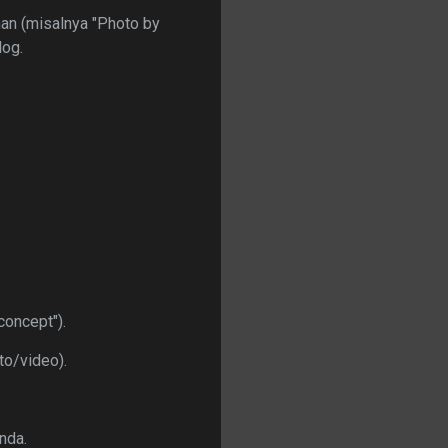
han (misalnya "Photo by
log.
concept").
oto/video).
nda.