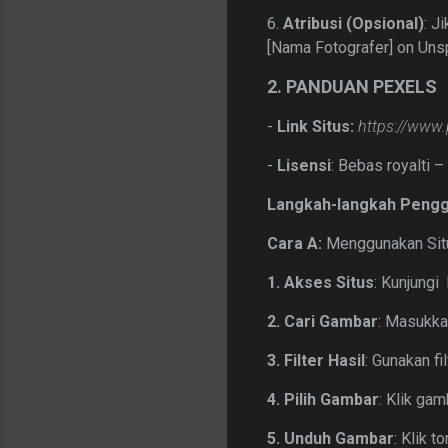
6.
Atribusi (Opsional)
: J
[Nama Fotografer] on Unsp
2. PANDUAN PEXELS
-
Link Situs:
https://www
-
Lisensi
: Bebas royalti –
Langkah-langkah Pengg
Cara A:
Menggunakan Sit
1. Akses Situs
: Kunjungi
2. Cari Gambar
: Masukka
3. Filter Hasil
: Gunakan fi
4. Pilih Gambar
: Klik ga
5. Unduh Gambar
: Klik 