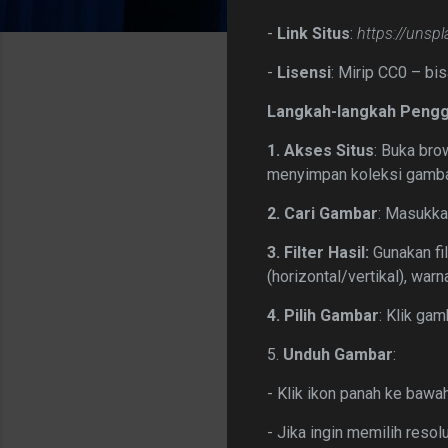
-
Link Situs
:
https://unsp
-
Lisensi
: Mirip CC0 – bi
Langkah-langkah Peng
1. Akses Situs
: Buka bro
menyimpan koleksi gambar
2. Cari Gambar
: Masukka
3. Filter Hasil:
Gunakan fil
(horizontal/vertikal), war
4.
Pilih Gambar
: Klik gam
5.
Unduh Gambar
:
- Klik ikon panah ke baw
- Jika ingin memilih resol