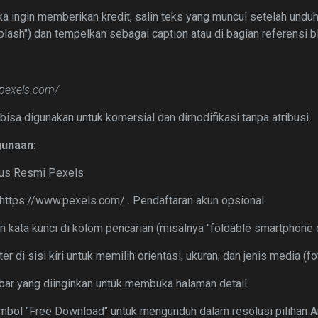
ika ingin memberikan kredit, salin teks yang muncul setelah undu
lash") dan tempelkan sebagai caption atau di bagian referensi b
.pexels.com/
 bisa digunakan untuk komersial dan dimodifikasi tanpa atribusi.
unaan:
us Resmi Pexels
 https://www.pexels.com/ . Pendaftaran akun opsional.
n kata kunci di kolom pencarian (misalnya "foldable smartphone 
lter di sisi kiri untuk memilih orientasi, ukuran, dan jenis media (f
mbar yang diinginkan untuk membuka halaman detail.
tombol "Free Download" untuk mengunduh dalam resolusi pilihan A