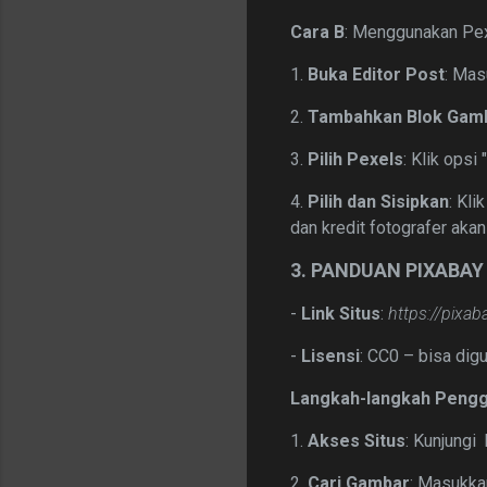
Cara B
: Menggunakan Pex
1.
Buka Editor Post
: Mas
2.
Tambahkan Blok Gam
3.
Pilih Pexels
: Klik opsi
4.
Pilih dan Sisipkan
: Kli
dan kredit fotografer akan
3. PANDUAN PIXABAY
-
Link Situs
:
https://pixa
-
Lisensi
: CC0 – bisa dig
Langkah-langkah Pengg
1.
Akses Situs
: Kunjungi
2.
Cari Gambar
: Masukkan