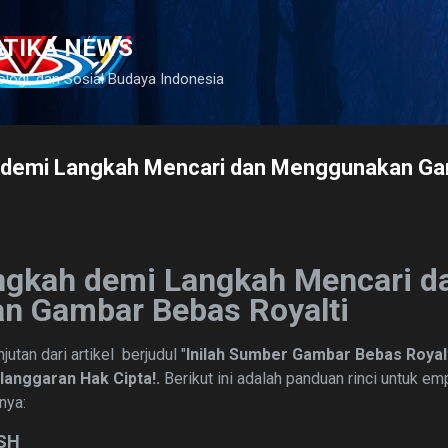
Langsung ke konten utama
ATIKA NEWS
ologi, dan Sosial Budaya Indonesia
 demi Langkah Mencari dan Menggunakan G
gkah demi Langkah Mencari d
an Gambar
Bebas Royalti
jutan dari artikel berjudul "
Inilah Sumber Gambar Bebas Royalt
langgaran Hak Cipta!.
Berikut
ini adalah
panduan rinci untuk e
nya:
SH