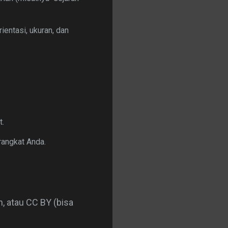
rientasi, ukuran, dan
t.
angkat Anda.
, atau CC BY (bisa