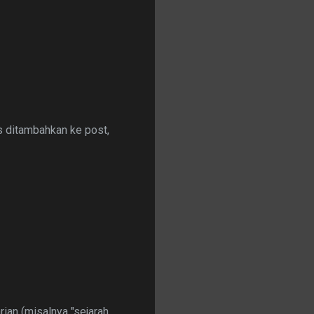
is ditambahkan ke post,
ian (misalnya "sejarah