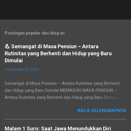
Postingan populer dari blog ini
💪 Semangat di Masa Pensiun – Antara
Rutinitas yang Berhenti dan Hidup yang Baru
Dimulai
-
November 07, 2025
Semangat di Masa Pensiun – Antara Rutinitas yang Berhenti
dan Hidup yang Baru Dimulai MEMASUKI MASA PENSIUN –
Antara Rutinitas yang Berhenti dan Hidup yang Baru Dimulai
Refleksi pribadi tentang makna masa purna tugas, sepi yang
BACA SELENGKAPNYA
datang setelah rutinitas berakhir, dan peluang baru untuk
menemukan jati diri. Tidak ada yang bisa menghindari waktu.
Cepat atau lambat, setiap pegawai akan tiba pada masa yang
Malam 1 Suro: Saat Jawa Menundukkan Diri