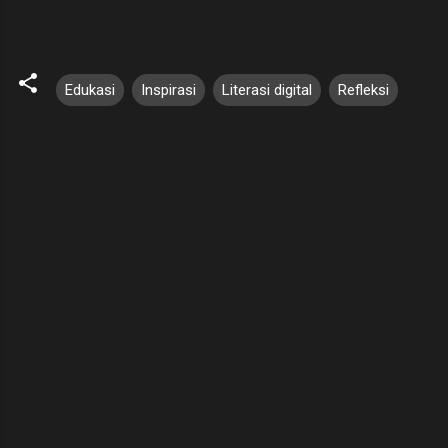
Edukasi
Inspirasi
Literasi digital
Refleksi
K
o
m
e
n
t
a
r