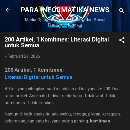
Langsung ke konten utama
PARA INFORMATIKA NEWS
Media Opini, Edukasi, Teknologi, dan Sosial
 Datang
Budaya Indonesia
200 Artikel, 1 Komitmen: Literasi Digital
untuk Semua
-
Februari 28, 2026
200 Artikel, 1 Komitmen:
Literasi Digital untuk Semua
Artikel yang dibagikan saat ini adalah artikel yang ke 200. Dua
ratus artikel. Angka itu terlihat sederhana. Tidak viral. Tidak
bombastis. Tidak trending
Namun di balik angka itu ada waktu, tenaga, pikiran, keraguan,
keberanian, dan satu hal yang paling penting:
komitmen
.