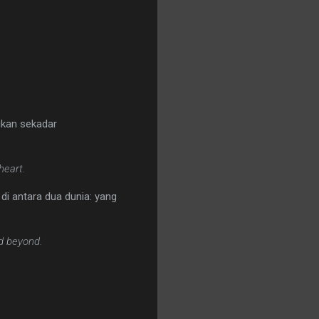
ukan sekadar
heart.
di antara dua dunia: yang
ld beyond.