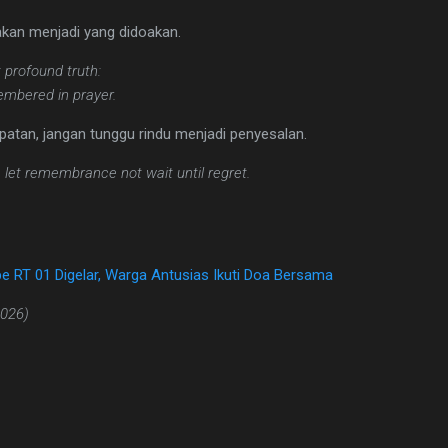
akan menjadi yang didoakan.
 profound truth:
embered in prayer.
atan, jangan tunggu rindu menjadi penyesalan.
e, let remembrance not wait until regret.
e RT 01 Digelar, Warga Antusias Ikuti Doa Bersama
2026)