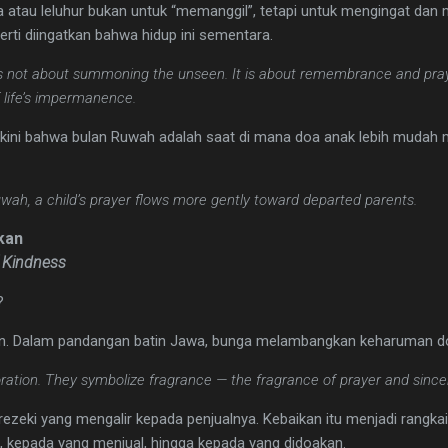
 atau leluhur bukan untuk “memanggil”, tetapi untuk mengingat da
erti diingatkan bahwa hidup ini sementara.
is not about summoning the unseen. It is about remembrance and praye
 life’s impermanence.
ini bahwa bulan Ruwah adalah saat di mana doa anak lebih mudah m
wah, a child’s prayer flows more gently toward departed parents.
kan
f Kindness
?
n. Dalam pandangan batin Jawa, bunga melambangkan keharuman doa
ation. They symbolize fragrance — the fragrance of prayer and sincer
ezeki yang mengalir kepada penjualnya. Kebaikan itu menjadi rangkai
i, kepada yang menjual, hingga kepada yang didoakan.