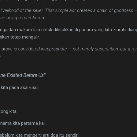
livelihood of the seller. That simple act creates a chain of goodness —
he one being remembered.
nga dari makam lain untuk diletakkan di pusara yang kita ziarahi di
aikan tetap mengalir.
 grave is considered inappropriate — not merely superstition, but a r
.
e Existed Before Us
”
ita pada asal-usul.
ng kita.
ama kita pertama kali.
belum kita mengerti arti doa itu sendiri.