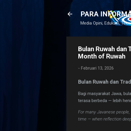
PARA INFORM
amat Datang
Media Opini, Edukasi, Tekn
Bulan Ruwah dan Tr
Month of Ruwah
-
Februari 13, 2026
Bulan Ruwah dan Trad
Bagi masyarakat Jawa, bula
terasa berbeda — lebih heni
For many Javanese people, th
time — when reflection dee