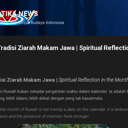
Langsung ke konten utama
ATIKA NEWS
ologi, dan Sosial Budaya Indonesia
adisi Ziarah Makam Jawa | Spiritual Reflectio
isi Ziarah Makam Jawa |
Spiritual Reflection in the Mon
n Ruwah bukan sekadar pergantian waktu dalam kalender. Ia adalah b
ng, lebih dalam, lebih dekat dengan yang tak kasatmata.
e month of Ruwah is not merely a date on the calendar. It is believed 
pens and the presence of memory feels stronger.