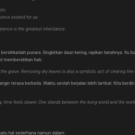
ts.
nce existed for us.
stence is the greatest inheritance.
ersihkanlah pusara. Singkirkan daun kering, rapikan tanahnya. Itu b
ol membersihkan hati.
 the grave. Removing dry leaves is also a symbolic act of clearing the 
in terasa berbeda. Waktu seolah berjalan lebih lambat. Kita berdiri 
.
ry, time feels slower. One stands between the living world and the wor
atu hal sederhana namun dalam: