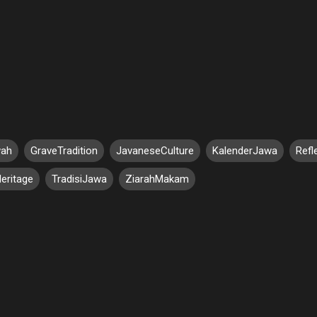
wah
GraveTradition
JavaneseCulture
KalenderJawa
Refl
Heritage
TradisiJawa
ZiarahMakam