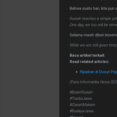
Bahwa suatu hari, kita pun 
Ruwah teaches a simple yet
One day, we too will be rem
Selama masih diberi kesemp
While we are still given tim
Baca artikel terkait:
Read related articles:
Nyadran di Dusun Pep
(Para Informatika News 02
#BulanRuwah
#TradisiJawa
#ZiarahMakam
#BudayaJawa