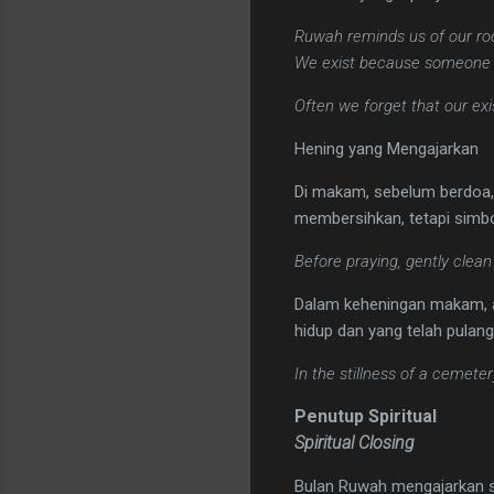
Ruwah reminds us of our roo
We exist because someone o
Often we forget that our exi
Hening yang Mengajarkan
Di makam, sebelum berdoa, b
membersihkan, tetapi simb
Before praying, gently clean
Dalam keheningan makam, ang
hidup dan yang telah pulang
In the stillness of a cemete
Penutup Spiritual
Spiritual Closing
Bulan Ruwah mengajarkan s