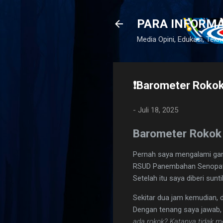
PARA INFORM
Media Opini, Edukasi, Tekn
❗Barometer Rokok
-
Juli 18, 2025
Barometer Rokok
Pernah saya mengalami gan
RSUD Panembahan Senopati 
Setelah itu saya diberi sunt
Sekitar dua jam kemudian, 
Dengan tenang saya jawab, 
ada rokok? Katanya tidak m