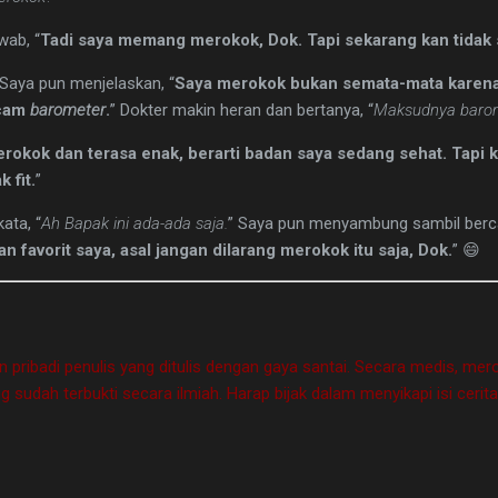
ab, “
Tadi saya memang merokok, Dok. Tapi sekarang kan tidak
Saya pun menjelaskan, “
Saya merokok bukan semata-mata karena
acam
barometer
.
” Dokter makin heran dan bertanya, “
Maksudnya baro
rokok dan terasa enak, berarti badan saya sedang sehat. Tapi k
 fit.
”
ata, “
Ah Bapak ini ada-ada saja.
” Saya pun menyambung sambil berc
favorit saya, asal jangan dilarang merokok itu saja, Dok.
” 😄
n pribadi penulis yang ditulis dengan gaya santai. Secara medis, mero
 sudah terbukti secara ilmiah. Harap bijak dalam menyikapi isi cerita 