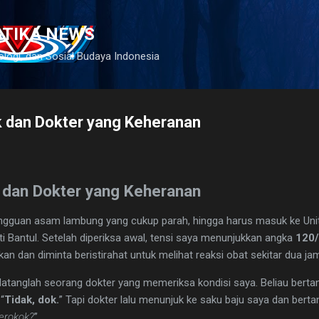
Langsung ke konten utama
ATIKA NEWS
ologi, dan Sosial Budaya Indonesia
 dan Dokter yang Keheranan
 dan Dokter yang Keheranan
gguan asam lambung yang cukup parah, hingga harus masuk ke Unit
Bantul. Setelah diperiksa awal, tensi saya menunjukkan angka
120
ikan dan diminta beristirahat untuk melihat reaksi obat sekitar dua ja
datanglah seorang dokter yang memeriksa kondisi saya. Beliau bertan
“
Tidak, dok.
” Tapi dokter lalu menunjuk ke saku baju saya dan bertany
erokok?
”