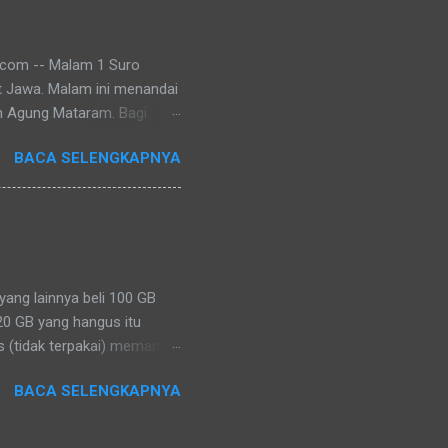
.com -- Malam 1 Suro
t Jawa. Malam ini menandai
n Agung Mataram. Bagi
 momentum untuk melakukan
BACA SELENGKAPNYA
berbagai wilayah
eski bentuknya berbeda-beda,
mohon keselamatan, dan
gayogyakarta Hadiningrat
eng di Keraton Yogyakarta.
alas kak...
ang lainnya beli 100 GB
20 GB yang hangus itu
s (tidak terpakai) memang
n hangus dan dianggap
BACA SELENGKAPNYA
kses ke jaringan, bukan
kita beli untuk memakai
tentu. Jika tidak digunakan