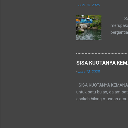
-
Juni 15, 2026
da...
Suasana 
merupaka
perganti
sebagian
introspek
Yogyakart
semuanya
SISA KUOTANYA KEM
merenungk
-
Juni 12, 2025
Tradisi 
Ribuan ab
SISA KUOTANYA KEMANA ? Kal
untuk satu bulan, dalam sa
apakah hilang musnah atau 
tidak dikembalikan ke peng
"berlalu." Tapi, tidak benar
benda yang bisa disimpan).
infrastruktur jaringan opera