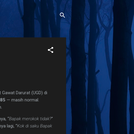
 Gawat Darurat (UGD) di
/85
— masih normal.
m.
ya, “
Bapak merokok tidak?
”
a lagi, “
Kok di saku Bapak