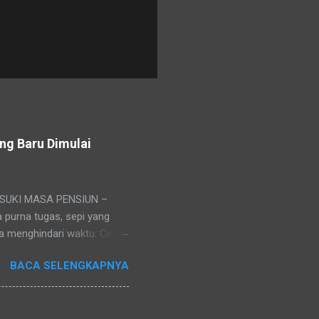
ng Baru Dimulai
EMASUKI MASA PENSIUN –
a purna tugas, sepi yang
isa menghindari waktu. Cepat
s berhenti, namun hidup
BACA SELENGKAPNYA
 tugas seringkali menjadi
 jauh-jauh hari sebenarnya
perjalanan kerja seseorang.
rang ke tengah keluarga