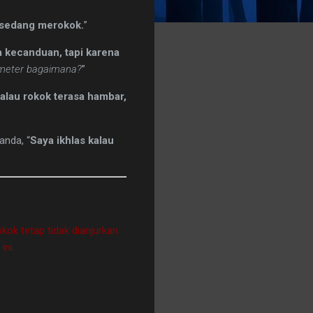
 sedang merokok.
”
 kecanduan, tapi karena
meter bagaimana?
”
alau rokok terasa hambar,
anda, “
Saya ikhlas kalau
kok tetap tidak dianjurkan
ini.