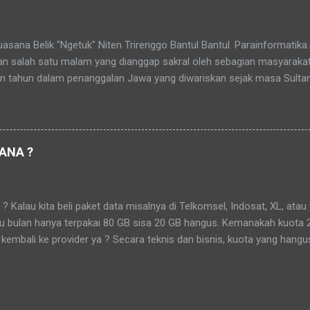
Belik "Ngetuk" Niten Trirenggo Bantul Bantul. Parainformatika
n salah satu malam yang dianggap sakral oleh sebagian masyaraka
an tahun dalam penanggalan Jawa yang diwariskan sejak masa Sulta
 orang, Malam 1 Suro bukan sekadar pergantian tahun, tetapi juga
si, tirakat, dan mendekatkan diri kepada Tuhan Yang Maha Esa. � Di 
a dan sekitarnya, terdapat tradisi yang masih lestari hingga kini. M
 memiliki tujuan yang hampir sama, yaitu membersihkan batin, me
ANA ?
an perjalanan hidup yang telah dilalui. Mubeng Beteng di Keraton N
yang paling dikenal masyarakat adalah Topo Bisu Lampah Mubeng Bet
di dalem dan masyarakat berjalan mengelilingi benteng keraton tanpa 
au kita beli paket data misalnya di Telkomsel, Indosat, XL, atau y
tu bulan hanya terpakai 80 GB sisa 20 GB hangus. Kemanakah kuota 
kembali ke provider ya ? Secara teknis dan bisnis, kuota yang hangu
guna maupun "disimpan" untuk bulan berikutnya—kuota itu dinyataka
-benar musnah secara fisik (karena kuota itu sebenarnya adalah izin a
 Penjelasan Sederhananya begini: Kuota data adalah hak akses yang 
tor (seperti bandwidth, kapasitas server, dll) selama jangka waktu ter