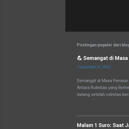
Postingan populer dari blog
💪 Semangat di Masa P
-
November 07, 2025
Semangat di Masa Pensiun 
Antara Rutinitas yang Berhe
datang setelah rutinitas be
atau lambat, setiap pegawa
sejatinya baru dimulai. Ba
pukulan mental bagi banyak
setiap orang sudah tahu kap
Malam 1 Suro: Saat 
Ia bukan sekadar pemutusa