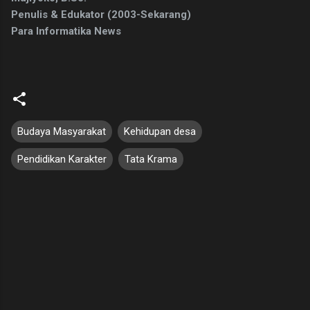
Penulis & Edukator (2003-Sekarang)
Para Informatika News
Budaya Masyarakat
Kehidupan desa
Pendidikan Karakter
Tata Krama
K
o
m
e
n
t
a