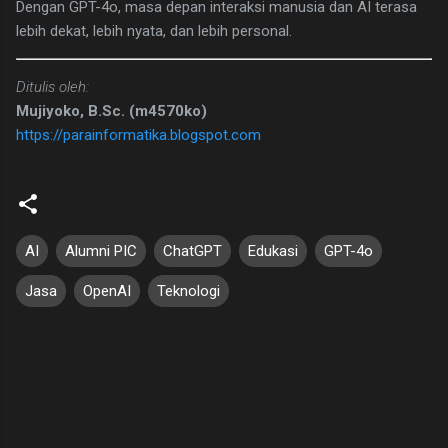
Dengan GPT-4o, masa depan interaksi manusia dan AI terasa
lebih dekat, lebih nyata, dan lebih personal.
Ditulis oleh:
Mujiyoko, B.Sc. (m4570ko)
https://parainformatika.blogspot.com
AI
Alumni PIC
ChatGPT
Edukasi
GPT-4o
Jasa
OpenAI
Teknologi
K
o
m
e