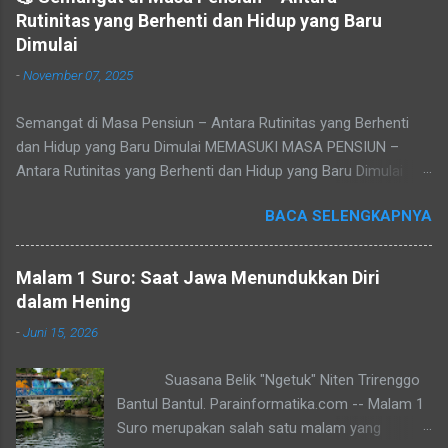
Rutinitas yang Berhenti dan Hidup yang Baru
Dimulai
-
November 07, 2025
Semangat di Masa Pensiun – Antara Rutinitas yang Berhenti
dan Hidup yang Baru Dimulai MEMASUKI MASA PENSIUN –
Antara Rutinitas yang Berhenti dan Hidup yang Baru Dimulai
Refleksi pribadi tentang makna masa purna tugas, sepi yang
BACA SELENGKAPNYA
datang setelah rutinitas berakhir, dan peluang baru untuk
menemukan jati diri. Tidak ada yang bisa menghindari waktu.
Cepat atau lambat, setiap pegawai akan tiba pada masa yang
Malam 1 Suro: Saat Jawa Menundukkan Diri
disebut pensiun — masa di mana rutinitas berhenti, namun
dalam Hening
hidup sejatinya baru dimulai. Baca juga: Jasa Pembuatan
-
Juni 15, 2026
Website sederhana untuk Pemula Masa purna tugas seringkali
menjadi pukulan mental bagi banyak pegawai atau pejabat.
Suasana Belik "Ngetuk" Niten Trirenggo
Pensiun datang seiring pertambahan usia, dan jauh-jauh hari
Bantul Bantul. Parainformatika.com -- Malam 1
sebenarnya setiap orang sudah tahu kapan waktunya tiba.
Suro merupakan salah satu malam yang
Pensiun atau purna tugas adalah tahap akhir dari perjalanan