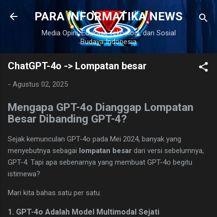
Langsung ke konten utama
PARA INFORMATIKA NEWS
Media Opini, Edukasi, Teknologi, dan Sosial
Budaya Indonesia
ChatGPT-4o -> Lompatan besar
-
Agustus 02, 2025
Mengapa GPT-4o Dianggap Lompatan
Besar Dibanding GPT-4?
Sejak kemunculan GPT-4o pada Mei 2024, banyak yang
menyebutnya sebagai
lompatan besar
dari versi sebelumnya,
GPT-4. Tapi apa sebenarnya yang membuat GPT-4o begitu
istimewa?
Mari kita bahas satu per satu.
1. GPT-4o Adalah Model Multimodal Sejati