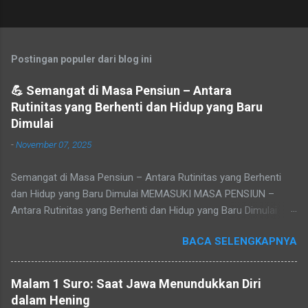
Postingan populer dari blog ini
💪 Semangat di Masa Pensiun – Antara
Rutinitas yang Berhenti dan Hidup yang Baru
Dimulai
-
November 07, 2025
Semangat di Masa Pensiun – Antara Rutinitas yang Berhenti
dan Hidup yang Baru Dimulai MEMASUKI MASA PENSIUN –
Antara Rutinitas yang Berhenti dan Hidup yang Baru Dimulai
Refleksi pribadi tentang makna masa purna tugas, sepi yang
BACA SELENGKAPNYA
datang setelah rutinitas berakhir, dan peluang baru untuk
menemukan jati diri. Tidak ada yang bisa menghindari waktu.
Cepat atau lambat, setiap pegawai akan tiba pada masa yang
Malam 1 Suro: Saat Jawa Menundukkan Diri
disebut pensiun — masa di mana rutinitas berhenti, namun
dalam Hening