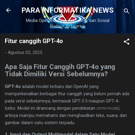
Langsung ke konten utama
PARA INFORMATIKA NEWS
Media Opini, Edukasi, Teknologi, dan Sosial
Budaya Indonesia
Fitur canggih GPT-4o
-
Agustus 02, 2025
Apa Saja Fitur Canggih GPT-4o yang
Tidak Dimiliki Versi Sebelumnya?
GPT-4o
adalah model terbaru dari OpenAI yang
memperkenalkan berbagai fitur canggih yang belum pernah ada
pada versi sebelumnya, termasuk GPT-3.5 maupun GPT-4-
turbo. Model ini dirancang dengan pendekatan
omni-modal
,
artinya mampu memahami dan menghasilkan teks, suara, dan
gambar dalam satu sistem terpadu.
1. Input dan Output Multimodal dalam Satu Model