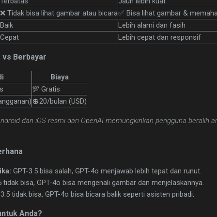
Terbatas
Jauh lebih kuat
❌ Tidak bisa lihat gambar atau bicara
✅ Bisa lihat gambar & memah
Baik
Lebih alami dan fasih
Cepat
Lebih cepat dan responsif
s vs Berbayar
di
Biaya
is
💯 Gratis
langganan)
💲20/bulan (USD)
Android dan iOS resmi dari OpenAI memungkinkan pengguna beralih a
erhana
ika:
GPT-3.5 bisa salah, GPT-4o menjawab lebih tepat dan runut.
 tidak bisa, GPT-4o bisa mengenali gambar dan menjelaskannya.
.5 tidak bisa, GPT-4o bisa bicara balik seperti asisten pribadi.
untuk Anda?