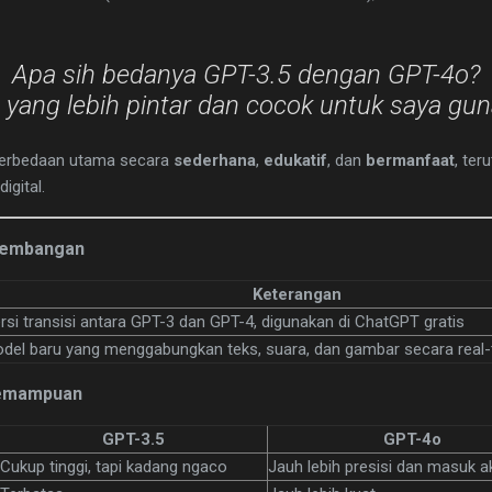
Apa sih bedanya GPT-3.5 dengan GPT-4o?
yang lebih pintar dan cocok untuk saya gu
 perbedaan utama secara
sederhana
,
edukatif
, dan
bermanfaat
, te
igital.
rkembangan
Keterangan
rsi transisi antara GPT-3 dan GPT-4, digunakan di ChatGPT gratis
del baru yang menggabungkan teks, suara, dan gambar secara real-t
Kemampuan
GPT-3.5
GPT-4o
Cukup tinggi, tapi kadang ngaco
Jauh lebih presisi dan masuk a