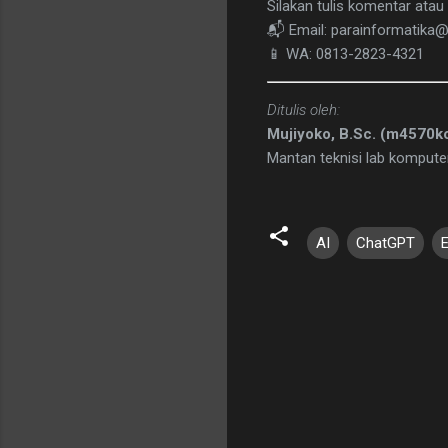
Silakan tulis komentar atau 
📬 Email: parainformatika
📱 WA: 0813-2823-4321
Ditulis oleh:
Mujiyoko, B.Sc. (m4570k
Mantan teknisi lab komputer
AI
ChatGPT
K
o
m
e
n
t