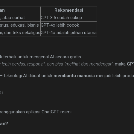
an
Rekomendasi
, atau curhat
GPT-3.5 sudah cukup
rius, edukasi, bisnis
GPT-4o lebih cocok
r, dan teks sekaligus
GPT-4o adalah pilihan utama
 terbaik untuk mengenal AI secara gratis.
 lebih cerdas, responsif, dan bisa “melihat dan mendengar”
, maka
GP
— teknologi AI dibuat untuk
membantu manusia
menjadi lebih produ
si
menggunakan aplikasi ChatGPT resmi
aan?