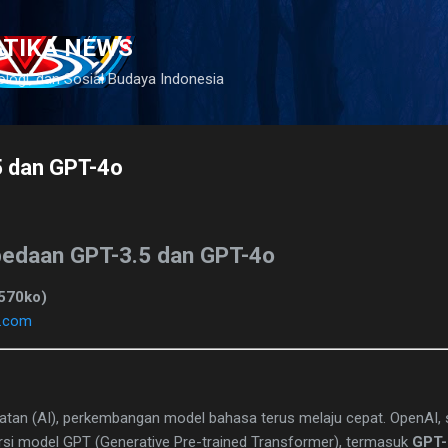
Langsung ke konten utama
ATIKA NEWS
ologi, dan Sosial Budaya Indonesia
 dan GPT-4o
bedaan GPT-3.5 dan GPT-4o
4570ko)
t.com
tan (AI), perkembangan model bahasa terus melaju cepat. OpenAI, 
versi model GPT (Generative Pre-trained Transformer), termasuk
GPT-