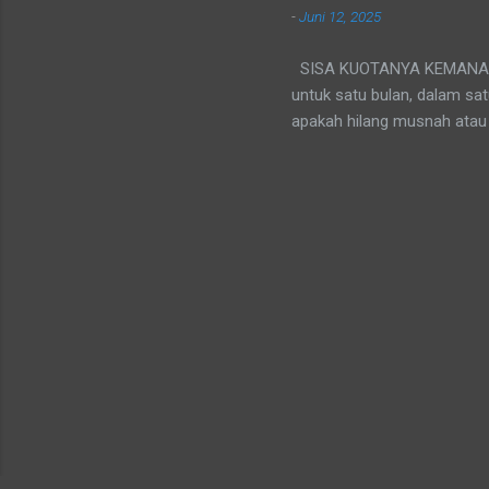
-
Juni 12, 2025
Tradisi 
Ribuan ab
SISA KUOTANYA KEMANA ? Kal
untuk satu bulan, dalam sa
apakah hilang musnah atau 
tidak dikembalikan ke peng
"berlalu." Tapi, tidak benar
benda yang bisa disimpan).
infrastruktur jaringan opera
dalam periode aktif (misaln
dan tidak memperpanjang ku