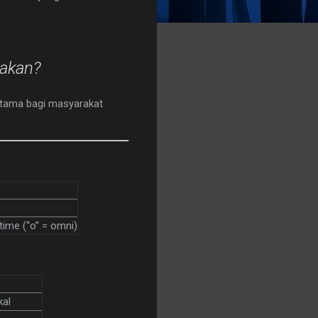
nakan?
rutama bagi masyarakat
ime (“o” = omni)
kal