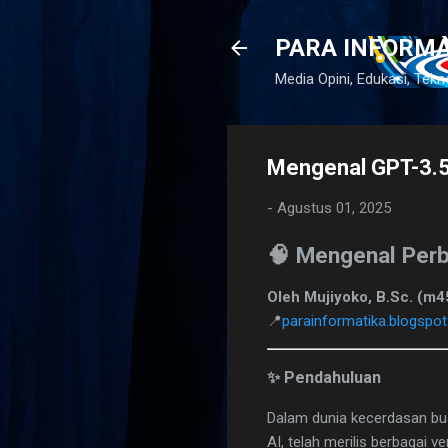
PARA INFORM
Media Opini, Edukasi, Tekn
Mengenal GPT-3.5
-
Agustus 01, 2025
🧠 Mengenal Per
Oleh Mujiyoko, B.Sc. (m
📍
parainformatika.blogspo
✨ Pendahuluan
Dalam dunia kecerdasan bua
AI, telah merilis berbagai 