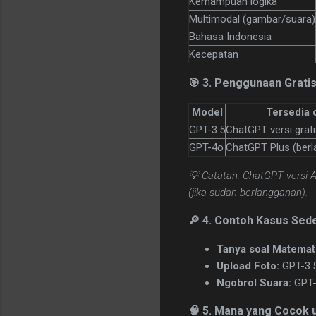
Kemampuan logika
Multimodal (gambar/suara)
Bahasa Indonesia
Kecepatan
🎯 3. Penggunaan Grati
Model
Tersedia 
GPT-3.5
ChatGPT versi grat
GPT-4o
ChatGPT Plus (ber
💡 Catatan: ChatGPT versi 
(jika sudah berlangganan).
🔎 4. Contoh Kasus Sed
Tanya soal Matemat
Upload Foto:
GPT-3.5
Ngobrol Suara:
GPT-3
🧠 5. Mana yang Cocok 