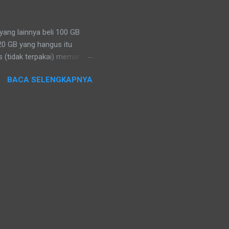
eng di Keraton Yogyakarta.
alas kak...
ang lainnya beli 100 GB
20 GB yang hangus itu
s (tidak terpakai) memang
n hangus dan dianggap
BACA SELENGKAPNYA
kses ke jaringan, bukan
kita beli untuk memakai
tentu. Jika tidak digunakan
alikan, tidak menyimpan,