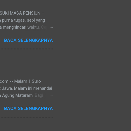
EMASUKI MASA PENSIUN –
a purna tugas, sepi yang
isa menghindari waktu. Cepat
s berhenti, namun hidup
BACA SELENGKAPNYA
 tugas seringkali menjadi
 jauh-jauh hari sebenarnya
perjalanan kerja seseorang.
rang ke tengah keluarga
.com -- Malam 1 Suro
t Jawa. Malam ini menandai
n Agung Mataram. Bagi
 momentum untuk melakukan
BACA SELENGKAPNYA
berbagai wilayah
eski bentuknya berbeda-beda,
mohon keselamatan, dan
gayogyakarta Hadiningrat