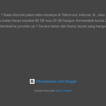
yang paling dikenal masyarakat adalah Topo Bisu Lampah Mubeng Bet
di dalem dan masyarakat berjalan mengelilingi benteng keraton tanpa 
au kita beli paket data misalnya di Telkomsel, Indosat, XL, atau y
tu bulan hanya terpakai 80 GB sisa 20 GB hangus. Kemanakah kuota 
kembali ke provider ya ? Secara teknis dan bisnis, kuota yang hangu
guna maupun "disimpan" untuk bulan berikutnya—kuota itu dinyataka
-benar musnah secara fisik (karena kuota itu sebenarnya adalah izin a
 Penjelasan Sederhananya begini: Kuota data adalah hak akses yang 
tor (seperti bandwidth, kapasitas server, dll) selama jangka waktu ter
ya 30 hari), hak akses itu kadaluwasa. Maka, provider tidak mengemb
ota yang ...
Diberdayakan oleh Blogger
Gambar tema oleh
Radius Images