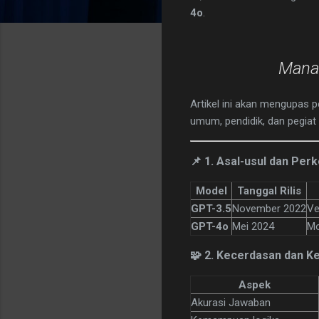
4o
.
Mana 
Artikel ini akan mengupas
umum, pendidik, dan pegiat d
📌 1. Asal-usul dan Pe
Model
Tanggal Rilis
GPT-3.5
November 2022
Ve
GPT-4o
Mei 2024
Mo
🧩 2. Kecerdasan dan 
Aspek
Akurasi Jawaban