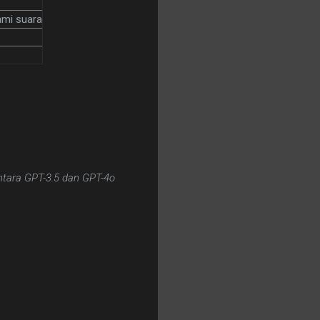
ami suara
ntara GPT-3.5 dan GPT-4o