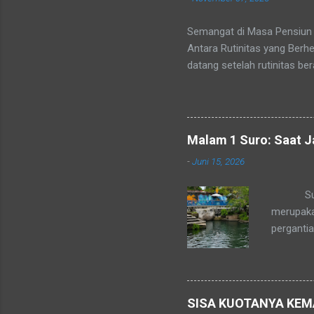
Semangat di Masa Pensiun 
Antara Rutinitas yang Berhe
datang setelah rutinitas be
atau lambat, setiap pegawa
sejatinya baru dimulai. Ba
pukulan mental bagi banyak
setiap orang sudah tahu kap
Malam 1 Suro: Saat 
Ia bukan sekadar pemutusa
-
Juni 15, 2026
da...
Suasana 
merupaka
perganti
sebagian
introspek
Yogyakart
semuanya
SISA KUOTANYA KEM
merenungk