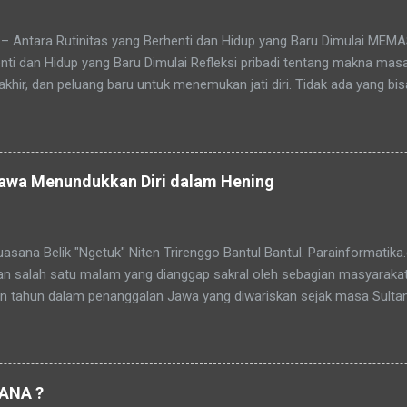
– Antara Rutinitas yang Berhenti dan Hidup yang Baru Dimulai M
nti dan Hidup yang Baru Dimulai Refleksi pribadi tentang makna mas
rakhir, dan peluang baru untuk menemukan jati diri. Tidak ada yang b
i akan tiba pada masa yang disebut pensiun — masa di mana rutinita
ca juga: Jasa Pembuatan Website sederhana untuk Pemula Masa purna
 pegawai atau pejabat. Pensiun datang seiring pertambahan usia, dan
an waktunya tiba. Pensiun atau purna tugas adalah tahap akhir dari 
Jawa Menundukkan Diri dalam Hening
n hubungan kerja, tetapi proses alamiah untuk mengembalikan seseo
Belik "Ngetuk" Niten Trirenggo Bantul Bantul. Parainformatika
n salah satu malam yang dianggap sakral oleh sebagian masyaraka
an tahun dalam penanggalan Jawa yang diwariskan sejak masa Sulta
 orang, Malam 1 Suro bukan sekadar pergantian tahun, tetapi juga
si, tirakat, dan mendekatkan diri kepada Tuhan Yang Maha Esa. � Di 
a dan sekitarnya, terdapat tradisi yang masih lestari hingga kini. M
 memiliki tujuan yang hampir sama, yaitu membersihkan batin, me
ANA ?
an perjalanan hidup yang telah dilalui. Mubeng Beteng di Keraton N