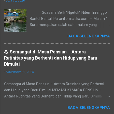
-
Juni 15, 2026
Suasana Belik "Ngetuk" Niten Trirenggo
Bantul Bantul. Parainformatika.com -- Malam 1
Suro merupakan salah satu malam yang
dianggap sakral oleh sebagian masyarakat
BACA SELENGKAPNYA
Jawa. Malam ini menandai pergantian tahun
dalam penanggalan Jawa yang diwariskan sejak
masa Sultan Agung Mataram. Bagi sebagian
💪 Semangat di Masa Pensiun – Antara
orang, Malam 1 Suro bukan sekadar pergantian
Rutinitas yang Berhenti dan Hidup yang Baru
tahun, tetapi juga momentum untuk melakukan
Dimulai
introspeksi, tirakat, dan mendekatkan diri
-
November 07, 2025
kepada Tuhan Yang Maha Esa. � Di berbagai
wilayah Yogyakarta dan sekitarnya, terdapat
Semangat di Masa Pensiun – Antara Rutinitas yang Berhenti
tradisi yang masih lestari hingga kini. Meski
dan Hidup yang Baru Dimulai MEMASUKI MASA PENSIUN –
bentuknya berbeda-beda, semuanya memiliki
Antara Rutinitas yang Berhenti dan Hidup yang Baru Dimulai
tujuan yang hampir sama, yaitu membersihkan
Refleksi pribadi tentang makna masa purna tugas, sepi yang
batin, memohon keselamatan, dan
BACA SELENGKAPNYA
datang setelah rutinitas berakhir, dan peluang baru untuk
merenungkan perjalanan hidup yang telah dilalui.