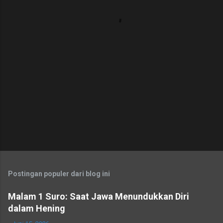
a
r
Postingan populer dari blog ini
Malam 1 Suro: Saat Jawa Menundukkan Diri
dalam Hening