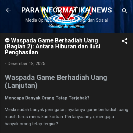
Langsung ke konten utama
PARA INFORMATIKA NEWS
Media Opini, Edukasi, Teknologi, dan Sosial
Budaya Indonesia
⛔ Waspada Game Berhadiah Uang
(Bagian 2): Antara Hiburan dan Ilusi
Penghasilan
-
Desember 18, 2025
Waspada Game Berhadiah Uang
(Lanjutan)
Mengapa Banyak Orang Tetap Terjebak?
Meski sudah banyak peringatan, nyatanya game berhadiah uang
masih terus memakan korban. Pertanyaannya, mengapa
banyak orang tetap tergiur?