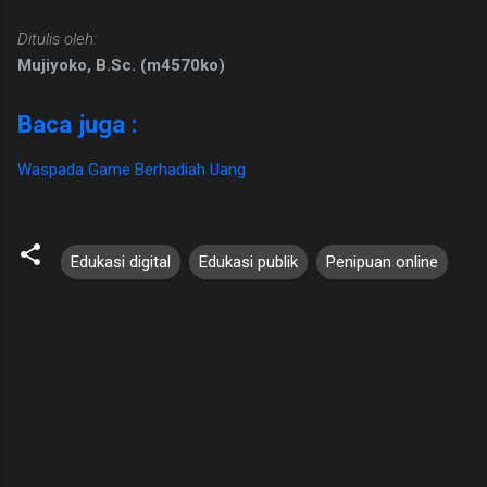
Ditulis oleh:
Mujiyoko, B.Sc. (m4570ko)
Baca juga :
Waspada Game Berhadiah Uang
Edukasi digital
Edukasi publik
Penipuan online
K
o
m
e
n
t