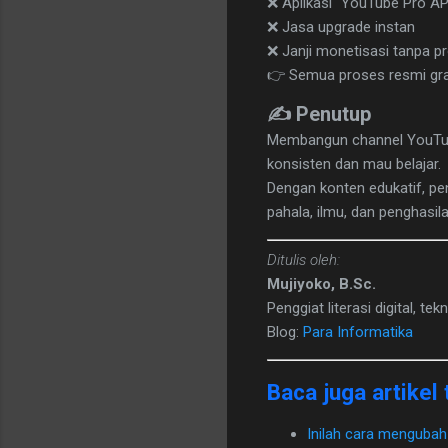
❌ Aplikasi “YouTube Pro A
❌ Jasa upgrade instan
❌ Janji monetisasi tanpa p
👉 Semua proses resmi gra
✍️ Penutup
Membangun channel YouTube 
konsisten dan mau belajar.
Dengan konten edukatif, pe
pahala, ilmu, dan penghasila
Ditulis oleh:
Mujiyoko, B.Sc.
Penggiat literasi digital, tek
Blog:
Para Informatika
Baca juga artikel t
Inilah cara menguba