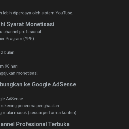
ah lebih dipercaya oleh sistem YouTube.
hi Syarat Monetisasi
u channel profesional.
ner Program (YPP):
12 bulan
am 90 hari
ngajukan monetisasi.
ubungkan ke Google AdSense
gle AdSense
 rekening penerima penghasilan
ng mulai masuk (sesuai performa konten).
hannel Profesional Terbuka