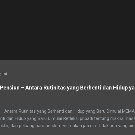
 ini
ensiun – Antara Rutinitas yang Berhenti dan Hidup ya
– Antara Rutinitas yang Berhenti dan Hidup yang Baru Dimulai M
nti dan Hidup yang Baru Dimulai Refleksi pribadi tentang makna mas
rakhir, dan peluang baru untuk menemukan jati diri. Tidak ada yang b
i akan tiba pada masa yang disebut pensiun — masa di mana rutinita