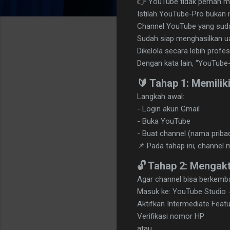
👉 YouTube tidak pernah m
Istilah YouTube-Pro bukan 
Channel YouTube yang suda
Sudah siap menghasilkan u
Dikelola secara lebih profes
Dengan kata lain, “YouTube
🔰 Tahap 1: Memilik
Langkah awal:
- Login akun Gmail
- Buka YouTube
- Buat channel (nama pribad
📌 Pada tahap ini, channel
🔓 Tahap 2: Mengakt
Agar channel bisa berkemban
Masuk ke: YouTube Studio →
Aktifkan Intermediate Feat
Verifikasi nomor HP
atau