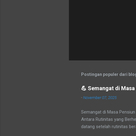
Postingan populer dari blog
💪 Semangat di Masa P
-
November 07, 2025
Semangat di Masa Pensiun 
Antara Rutinitas yang Berhe
datang setelah rutinitas be
atau lambat, setiap pegawa