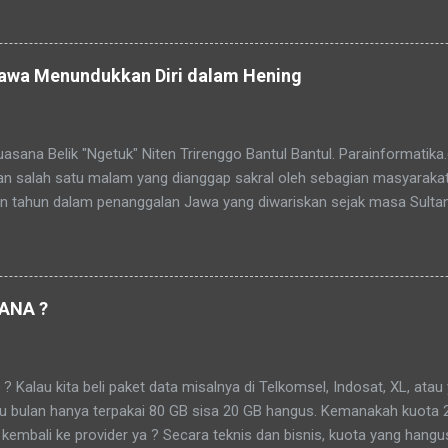
ca juga: Jasa Pembuatan Website sederhana untuk Pemula Masa purna
 pegawai atau pejabat. Pensiun datang seiring pertambahan usia, dan
an waktunya tiba. Pensiun atau purna tugas adalah tahap akhir dari 
Jawa Menundukkan Diri dalam Hening
n hubungan kerja, tetapi proses alamiah untuk mengembalikan seseo
Belik "Ngetuk" Niten Trirenggo Bantul Bantul. Parainformatika
n salah satu malam yang dianggap sakral oleh sebagian masyaraka
an tahun dalam penanggalan Jawa yang diwariskan sejak masa Sulta
 orang, Malam 1 Suro bukan sekadar pergantian tahun, tetapi juga
si, tirakat, dan mendekatkan diri kepada Tuhan Yang Maha Esa. � Di 
a dan sekitarnya, terdapat tradisi yang masih lestari hingga kini. M
 memiliki tujuan yang hampir sama, yaitu membersihkan batin, me
ANA ?
an perjalanan hidup yang telah dilalui. Mubeng Beteng di Keraton N
yang paling dikenal masyarakat adalah Topo Bisu Lampah Mubeng Bet
di dalem dan masyarakat berjalan mengelilingi benteng keraton tanpa 
au kita beli paket data misalnya di Telkomsel, Indosat, XL, atau y
tu bulan hanya terpakai 80 GB sisa 20 GB hangus. Kemanakah kuota 
kembali ke provider ya ? Secara teknis dan bisnis, kuota yang hangu