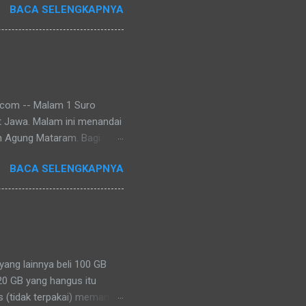
BACA SELENGKAPNYA
 tugas seringkali menjadi
 jauh-jauh hari sebenarnya
perjalanan kerja seseorang.
rang ke tengah keluarga
.com -- Malam 1 Suro
t Jawa. Malam ini menandai
n Agung Mataram. Bagi
 momentum untuk melakukan
BACA SELENGKAPNYA
berbagai wilayah
eski bentuknya berbeda-beda,
mohon keselamatan, dan
gayogyakarta Hadiningrat
eng di Keraton Yogyakarta.
alas kak...
ang lainnya beli 100 GB
20 GB yang hangus itu
s (tidak terpakai) memang