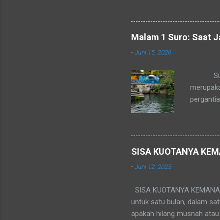
sejatinya baru dimulai. Ba
pukulan mental bagi banyak
setiap orang sudah tahu kap
Malam 1 Suro: Saat 
Ia bukan sekadar pemutusa
-
Juni 15, 2026
da...
Suasana 
merupaka
perganti
sebagian
introspek
Yogyakart
semuanya
SISA KUOTANYA KEM
merenungk
-
Juni 12, 2025
Tradisi 
Ribuan ab
SISA KUOTANYA KEMANA ? Kal
untuk satu bulan, dalam sa
apakah hilang musnah atau 