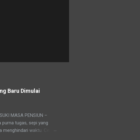
ng Baru Dimulai
EMASUKI MASA PENSIUN –
a purna tugas, sepi yang
isa menghindari waktu. Cepat
s berhenti, namun hidup