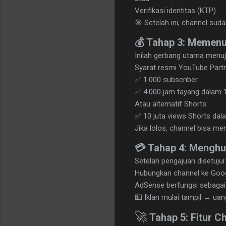
Verifikasi identitas (KTP)
🎯 Setelah ini, channel sud
💰 Tahap 3: Memenu
Inilah gerbang utama menuj
Syarat resmi YouTube Part
✅ 1.000 subscriber
✅ 4.000 jam tayang dalam 
Atau alternatif Shorts:
✅ 10 juta views Shorts dal
Jika lolos, channel bisa me
💳 Tahap 4: Mengh
Setelah pengajuan disetujui:
Hubungkan channel ke Goo
AdSense berfungsi sebagai
💵 Iklan mulai tampil → ua
🚀
Tahap 5: Fitur C