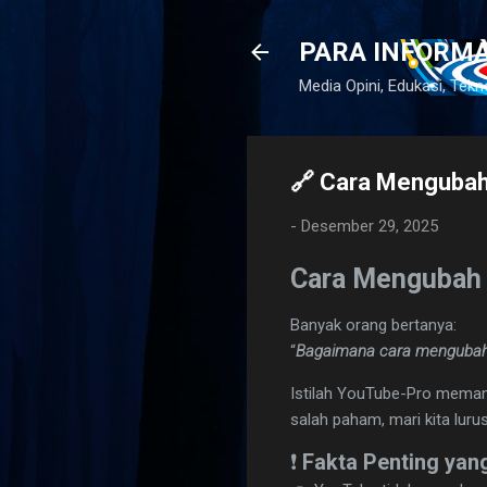
PARA INFORM
lamat Datang
Media Opini, Edukasi, Tekn
🔗 Cara Mengubah
-
Desember 29, 2025
Cara Mengubah 
Banyak orang bertanya:
“
Bagaimana cara mengubah
Istilah YouTube-Pro memang
salah paham, mari kita lur
❗
Fakta Penting yang