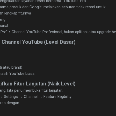
engeluarkan layanan resmi bernama “YouTube-Pro”.
nama produk dari Google, melainkan sebutan tidak resmi untuk:
h lengkap fiturnya
ang
ional
-Pro” = Channel YouTube Profesional, bukan aplikasi atau upgrade be
i Channel YouTube (Level Dasar)
i atau brand)
 masih YouTube biasa.
ifkan Fitur Lanjutan (Naik Level)
g, kita perlu membuka fitur lanjutan.
 Settings → Channel → Feature Eligibility
ures dengan: