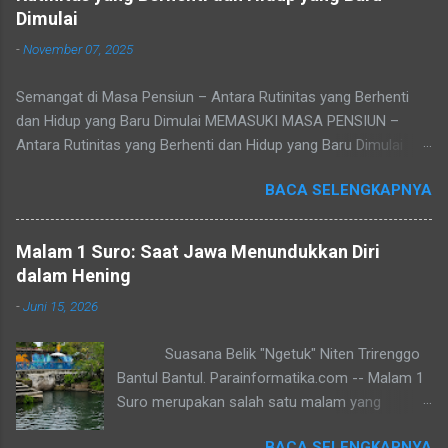
Dimulai
-
November 07, 2025
Semangat di Masa Pensiun – Antara Rutinitas yang Berhenti
dan Hidup yang Baru Dimulai MEMASUKI MASA PENSIUN –
Antara Rutinitas yang Berhenti dan Hidup yang Baru Dimulai
Refleksi pribadi tentang makna masa purna tugas, sepi yang
BACA SELENGKAPNYA
datang setelah rutinitas berakhir, dan peluang baru untuk
menemukan jati diri. Tidak ada yang bisa menghindari waktu.
Cepat atau lambat, setiap pegawai akan tiba pada masa yang
Malam 1 Suro: Saat Jawa Menundukkan Diri
disebut pensiun — masa di mana rutinitas berhenti, namun
dalam Hening
hidup sejatinya baru dimulai. Baca juga: Jasa Pembuatan
-
Juni 15, 2026
Website sederhana untuk Pemula Masa purna tugas seringkali
menjadi pukulan mental bagi banyak pegawai atau pejabat.
Suasana Belik "Ngetuk" Niten Trirenggo
Pensiun datang seiring pertambahan usia, dan jauh-jauh hari
Bantul Bantul. Parainformatika.com -- Malam 1
sebenarnya setiap orang sudah tahu kapan waktunya tiba.
Suro merupakan salah satu malam yang
Pensiun atau purna tugas adalah tahap akhir dari perjalanan
dianggap sakral oleh sebagian masyarakat
kerja seseorang. Ia bukan sekadar pemutusan hubungan kerja,
BACA SELENGKAPNYA