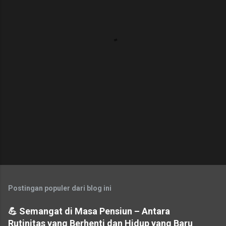
t
a
r
Postingan populer dari blog ini
💪 Semangat di Masa Pensiun – Antara
Rutinitas yang Berhenti dan Hidup yang Baru