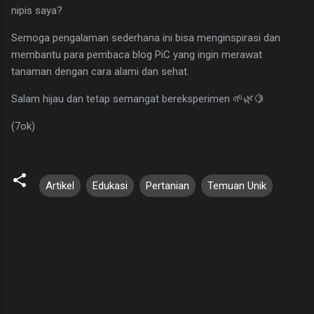
nipis saya?
Semoga pengalaman sederhana ini bisa menginspirasi dan
membantu para pembaca blog PiC yang ingin merawat
tanaman dengan cara alami dan sehat.
Salam hijau dan tetap semangat bereksperimen 🌱🌿🍋
(7ok)
Artikel
Edukasi
Pertanian
Temuan Unik
K
o
m
e
n