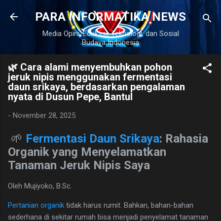
Langsung ke konten utama
PARA INFORMATIKA NEWS
Media Opini, Edukasi, Teknologi, dan Sosial
lamat Datang
Budaya Indonesia
🌿 Cara alami menyembuhkan pohon
jeruk nipis menggunakan fermentasi
daun srikaya, berdasarkan pengalaman
nyata di Dusun Pepe, Bantul
-
November 28, 2025
🌱
Fermentasi Daun Srikaya
: Rahasia
Organik yang Menyelamatkan
Tanaman Jeruk Nipis Saya
Oleh Mujiyoko, B.Sc.
Pertanian organik
tidak harus rumit. Bahkan, bahan-bahan
sederhana di sekitar rumah bisa menjadi penyelamat tanaman