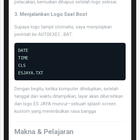
pelacakan, kemudian dihapus setelah logo selesai.
3. Menjalankan Logo Saat Boot
Supaya logo tampil otomatis, saya menyisipkan
perintah ke
AUTOEXEC.BAT
:
DATE

TIME

CLS

ESJAYA.TXT
Dengan begitu, ketika komputer dihidupkan, setelah
tanggal dan waktu ditampilkan, layar akan dibersihkan
dan logo ES JAYA muncul—sebuah splash screen
kustom yang menimbulkan rasa bangga.
Makna & Pelajaran