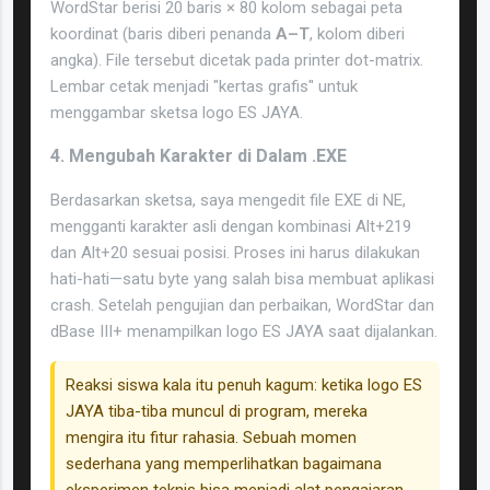
WordStar berisi 20 baris × 80 kolom sebagai peta
koordinat (baris diberi penanda
A–T
, kolom diberi
angka). File tersebut dicetak pada printer dot-matrix.
Lembar cetak menjadi "kertas grafis" untuk
menggambar sketsa logo ES JAYA.
4. Mengubah Karakter di Dalam .EXE
Berdasarkan sketsa, saya mengedit file EXE di NE,
mengganti karakter asli dengan kombinasi Alt+219
dan Alt+20 sesuai posisi. Proses ini harus dilakukan
hati-hati—satu byte yang salah bisa membuat aplikasi
crash. Setelah pengujian dan perbaikan, WordStar dan
dBase III+ menampilkan logo ES JAYA saat dijalankan.
Reaksi siswa kala itu penuh kagum: ketika logo ES
JAYA tiba-tiba muncul di program, mereka
mengira itu fitur rahasia. Sebuah momen
sederhana yang memperlihatkan bagaimana