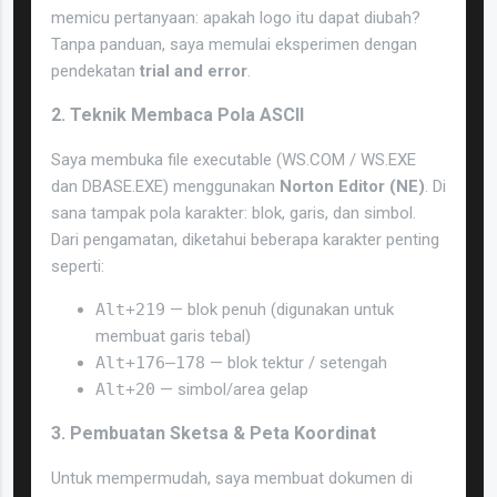
memicu pertanyaan: apakah logo itu dapat diubah?
Tanpa panduan, saya memulai eksperimen dengan
pendekatan
trial and error
.
2. Teknik Membaca Pola ASCII
Saya membuka file executable (WS.COM / WS.EXE
dan DBASE.EXE) menggunakan
Norton Editor (NE)
. Di
sana tampak pola karakter: blok, garis, dan simbol.
Dari pengamatan, diketahui beberapa karakter penting
seperti:
Alt+219
— blok penuh (digunakan untuk
membuat garis tebal)
Alt+176–178
— blok tektur / setengah
Alt+20
— simbol/area gelap
3. Pembuatan Sketsa & Peta Koordinat
Untuk mempermudah, saya membuat dokumen di