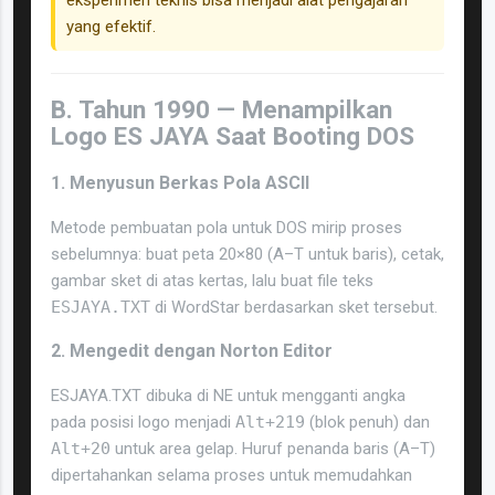
eksperimen teknis bisa menjadi alat pengajaran
yang efektif.
B. Tahun 1990 — Menampilkan
Logo ES JAYA Saat Booting DOS
1. Menyusun Berkas Pola ASCII
Metode pembuatan pola untuk DOS mirip proses
sebelumnya: buat peta 20×80 (A–T untuk baris), cetak,
gambar sket di atas kertas, lalu buat file teks
ESJAYA.TXT
di WordStar berdasarkan sket tersebut.
2. Mengedit dengan Norton Editor
ESJAYA.TXT dibuka di NE untuk mengganti angka
pada posisi logo menjadi
Alt+219
(blok penuh) dan
Alt+20
untuk area gelap. Huruf penanda baris (A–T)
dipertahankan selama proses untuk memudahkan