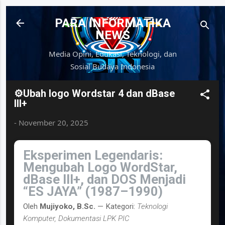
Langsung ke konten utama
PARA INFORMATIKA
NEWS
Media Opini, Edukasi, Teknologi, dan
Sosial Budaya Indonesia
⚙️Ubah logo Wordstar 4 dan dBase
III+
-
November 20, 2025
Eksperimen Legendaris:
Mengubah Logo WordStar,
dBase III+, dan DOS Menjadi
“ES JAYA” (1987–1990)
Oleh
Mujiyoko, B.Sc.
— Kategori:
Teknologi
Komputer, Dokumentasi LPK PIC