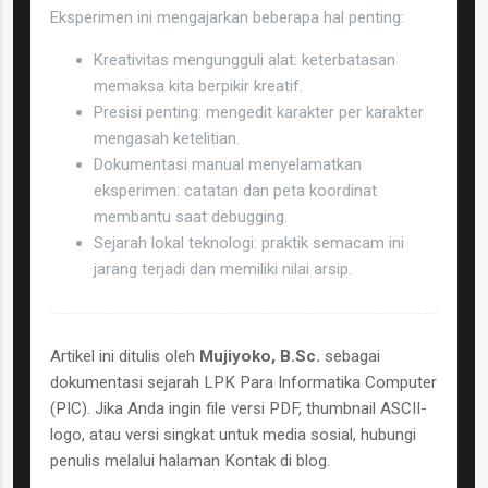
Eksperimen ini mengajarkan beberapa hal penting:
Kreativitas mengungguli alat: keterbatasan
memaksa kita berpikir kreatif.
Presisi penting: mengedit karakter per karakter
mengasah ketelitian.
Dokumentasi manual menyelamatkan
eksperimen: catatan dan peta koordinat
membantu saat debugging.
Sejarah lokal teknologi: praktik semacam ini
jarang terjadi dan memiliki nilai arsip.
Artikel ini ditulis oleh
Mujiyoko, B.Sc.
sebagai
dokumentasi sejarah LPK Para Informatika Computer
(PIC). Jika Anda ingin file versi PDF, thumbnail ASCII-
logo, atau versi singkat untuk media sosial, hubungi
penulis melalui halaman Kontak di blog.