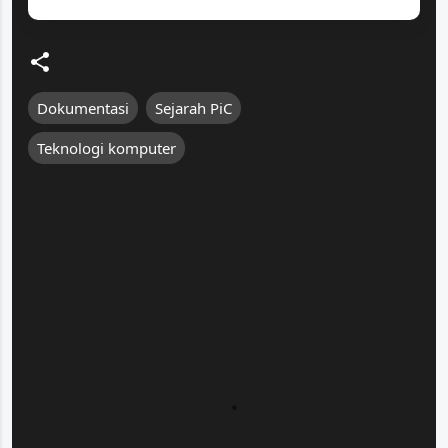
Dokumentasi
Sejarah PiC
Teknologi komputer
K
o
m
e
n
t
a
r