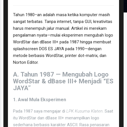
Tahun 1980–an adalah masa ketika komputer masih
sangat terbatas. Tanpa internet, tanpa GUI, kreativitas
harus menempuh jalur manual. Artikel ini merekam
pengalaman nyata—mulai eksperimen mengubah logo
WordStar dan dBase III+ pada 1987 hingga membuat
splashscreen DOS ES JAYA pada 1990—dengan
metode berbasis WordStar, printer dot-matrix, dan
Norton Editor.
A. Tahun 1987 — Mengubah Logo
WordStar & dBase III+ Menjadi “ES
JAYA”
1. Awal Mula Eksperimen
Pada 1987 saya mengajar di
LPK Kusuma Klaten
. Saat
itu WordStar dan dBase III+ menampilkan logo
sederhana berbasis karakter ASCII. Rasa penasaran