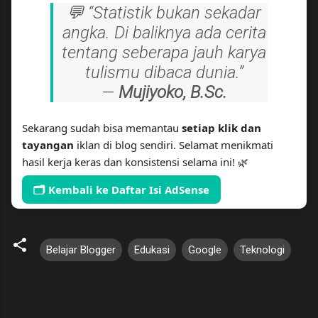
💬 “Statistik bukan sekadar
angka. Di baliknya ada cerita
tentang seberapa jauh karya
tulismu dibaca dunia.”
—
Mujiyoko, B.Sc.
Sekarang sudah bisa memantau
setiap klik dan
tayangan
iklan di blog sendiri. Selamat menikmati
hasil kerja keras dan konsistensi selama ini! 🌿
🗂️ Kembali ke Daftar Isi AdSense
Belajar Blogger
Edukasi
Google
Teknologi
K
o