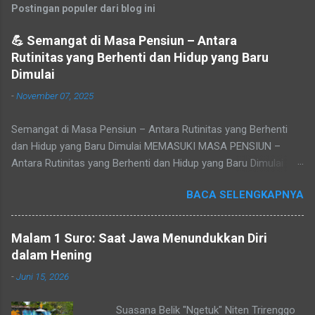
Postingan populer dari blog ini
💪 Semangat di Masa Pensiun – Antara
Rutinitas yang Berhenti dan Hidup yang Baru
Dimulai
-
November 07, 2025
Semangat di Masa Pensiun – Antara Rutinitas yang Berhenti
dan Hidup yang Baru Dimulai MEMASUKI MASA PENSIUN –
Antara Rutinitas yang Berhenti dan Hidup yang Baru Dimulai
Refleksi pribadi tentang makna masa purna tugas, sepi yang
BACA SELENGKAPNYA
datang setelah rutinitas berakhir, dan peluang baru untuk
menemukan jati diri. Tidak ada yang bisa menghindari waktu.
Cepat atau lambat, setiap pegawai akan tiba pada masa yang
Malam 1 Suro: Saat Jawa Menundukkan Diri
disebut pensiun — masa di mana rutinitas berhenti, namun
dalam Hening
hidup sejatinya baru dimulai. Baca juga: Jasa Pembuatan
-
Juni 15, 2026
Website sederhana untuk Pemula Masa purna tugas seringkali
menjadi pukulan mental bagi banyak pegawai atau pejabat.
Suasana Belik "Ngetuk" Niten Trirenggo