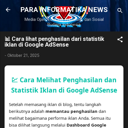
Langsung ke konten utama
PARA INFORMATIKA NEWS
Media Opini, Edukasi, Teknologi, dan Sosial
Budaya Indonesia
📊 Cara lihat penghasilan dari statistik
iklan di Google AdSense
-
Oktober 21, 2025
💹 Cara Melihat Penghasilan dan
Statistik Iklan di Google AdSense
Setelah memasang iklan di blog, tentu langkah
berikutnya adalah
memantau penghasilan
dan
melihat bagaimana performa iklan Anda. Semua itu
bisa dilihat langsung melalui
Dashboard Google