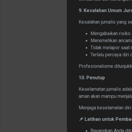
9. Kesalahan Umum Jur
Kesalahan jurnalis yang ser
Mengabaikan risiko 
Meremehkan ancaman
Tidak melapor saat
Terlalu percaya diri 
Profesionalisme ditunjuk
10. Penutup
Keselamatan jurnalis adal
aman akan mampu menjalan
Menjaga keselamatan diri 
📌 Latihan untuk Pemba
Bayangkan Anda dit