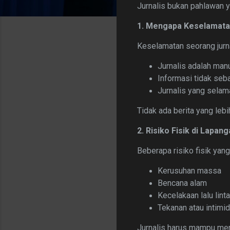
Jurnalis bukan pahlawan y
1. Mengapa Keselamatan
Keselamatan seorang jurna
Jurnalis adalah manu
Informasi tidak se
Jurnalis yang selama
Tidak ada berita yang lebi
2. Risiko Fisik di Lapan
Beberapa risiko fisik yang
Kerusuhan massa
Bencana alam
Kecelakaan lalu lint
Tekanan atau intimid
Jurnalis harus mampu me