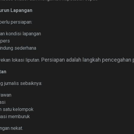
Turun Lapangan
 perlu persiapan:
an kondisi lapangan
 pers
lindung sederhana
Persiapan adalah langkah pencegahan p
ekan lokasi liputan.
tan
g jurnalis sebaiknya:
 rawan
asi
h satu kelompok
tuasi memburuk
ngan nekat.