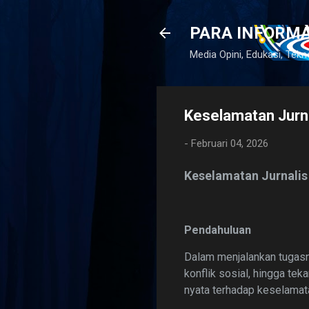
PARA INFORM
amat Datang
Media Opini, Edukasi, Tekn
Keselamatan Jurnal
-
Februari 04, 2026
Keselamatan Jurnalis d
Pendahuluan
Dalam menjalankan tugasny
konflik sosial, hingga tek
nyata terhadap keselamata