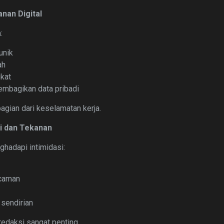
nan Digital
:
unik
ah
kat
mbagikan data pribadi
bagian dari keselamatan kerja.
si dan Tekanan
ghadapi intimidasi:
caman
sendirian
redaksi sangat penting.