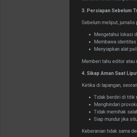
3. Persiapan Sebelum 
Sebelum meliput, jurnalis
Mengetahui lokasi d
Membawa identitas
Menyiapkan alat pe
Memberi tahu editor atau r
4. Sikap Aman Saat Lipu
Ketika di lapangan, seoran
Tidak berdiri di titik
Menghindari provok
Tidak memihak sala
Siap mundur jika si
Keberanian tidak sama de