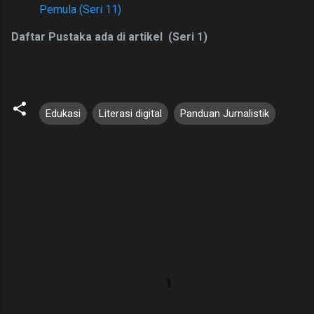
Pemula (Seri 11)
Daftar Pustaka ada di artikel (Seri 1)
Edukasi
Literasi digital
Panduan Jurnalistik
K
o
m
e
n
t
a
r