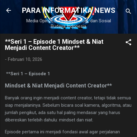
Langsung ke konten utama
PARA INFORMATIKA NEWS
Media Opini, Edukasi, Teknologi, dan Sosial
Budaya Indonesia
**Seri 1 – Episode 1 Mindset & Niat
Menjadi Content Creator**
-
Februari 10, 2026
**Seri 1 – Episode 1
Mindset & Niat Menjadi Content Creator**
Banyak orang ingin menjadi content creator, tetapi tidak semua
siap menjalaninya. Sebelum bicara soal kamera, algoritma, atau
jumlah pengikut, ada satu hal paling mendasar yang harus
dibereskan terlebih dahulu: mindset dan niat.
Episode pertama ini menjadi fondasi awal agar perjalanan