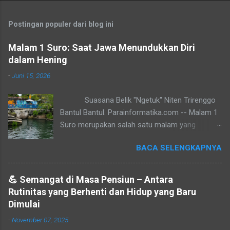
Postingan populer dari blog ini
Malam 1 Suro: Saat Jawa Menundukkan Diri
dalam Hening
-
Juni 15, 2026
Suasana Belik "Ngetuk" Niten Trirenggo
Bantul Bantul. Parainformatika.com -- Malam 1
Suro merupakan salah satu malam yang
dianggap sakral oleh sebagian masyarakat
BACA SELENGKAPNYA
Jawa. Malam ini menandai pergantian tahun
dalam penanggalan Jawa yang diwariskan sejak
masa Sultan Agung Mataram. Bagi sebagian
💪 Semangat di Masa Pensiun – Antara
orang, Malam 1 Suro bukan sekadar pergantian
Rutinitas yang Berhenti dan Hidup yang Baru
tahun, tetapi juga momentum untuk melakukan
Dimulai
introspeksi, tirakat, dan mendekatkan diri
-
November 07, 2025
kepada Tuhan Yang Maha Esa. � Di berbagai