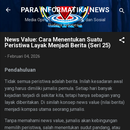
Langsung ke konten utama
PARA INFORMATIKA NEWS
Media Opini, Edukasi, Teknologi, dan Sosial
Budaya Indonesia
News Value: Cara Menentukan Suatu
Peristiwa Layak Menjadi Berita (Seri 25)
-
Februari 04, 2026
Pendahuluan
Tidak semua peristiwa adalah berita. Inilah kesadaran awal
yang harus dimiliki jurnalis pemula. Setiap hari banyak
kejadian terjadi di sekitar kita, tetapi hanya sebagian yang
layak diberitakan. Di sinilah konsep news value (nilai berita)
menjadi kompas utama seorang jurnalis.
Tanpa memahami news value, jurnalis akan kebingungan
memilih peristiwa, salah menentukan sudut pandang, atau