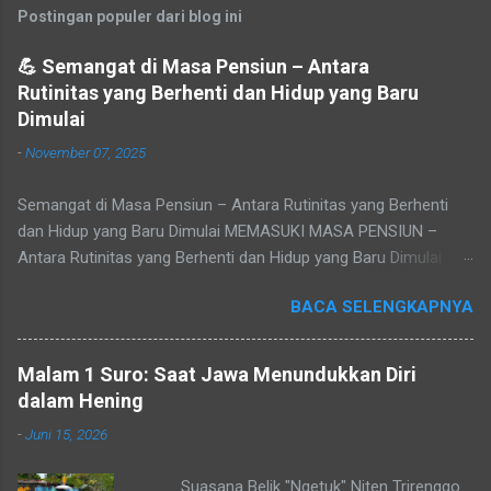
Postingan populer dari blog ini
💪 Semangat di Masa Pensiun – Antara
Rutinitas yang Berhenti dan Hidup yang Baru
Dimulai
-
November 07, 2025
Semangat di Masa Pensiun – Antara Rutinitas yang Berhenti
dan Hidup yang Baru Dimulai MEMASUKI MASA PENSIUN –
Antara Rutinitas yang Berhenti dan Hidup yang Baru Dimulai
Refleksi pribadi tentang makna masa purna tugas, sepi yang
BACA SELENGKAPNYA
datang setelah rutinitas berakhir, dan peluang baru untuk
menemukan jati diri. Tidak ada yang bisa menghindari waktu.
Cepat atau lambat, setiap pegawai akan tiba pada masa yang
Malam 1 Suro: Saat Jawa Menundukkan Diri
disebut pensiun — masa di mana rutinitas berhenti, namun
dalam Hening
hidup sejatinya baru dimulai. Baca juga: Jasa Pembuatan
-
Juni 15, 2026
Website sederhana untuk Pemula Masa purna tugas seringkali
menjadi pukulan mental bagi banyak pegawai atau pejabat.
Suasana Belik "Ngetuk" Niten Trirenggo