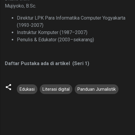
Mujiyoko, B.Sc.
Direktur LPK Para Informatika Computer Yogyakarta
(1993-2007)
Instruktur Komputer (1987–2007)
Penulis &
Edukator (2003–sekarang)
Daftar Pustaka ada di artikel (Seri 1)
Edukasi
Literasi digital
Panduan Jurnalistik
K
o
m
e