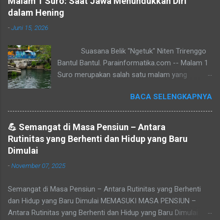
Malam 1 Suro: Saat Jawa Menundukkan Diri
dalam Hening
-
Juni 15, 2026
Suasana Belik "Ngetuk" Niten Trirenggo
Bantul Bantul. Parainformatika.com -- Malam 1
Suro merupakan salah satu malam yang
dianggap sakral oleh sebagian masyarakat
BACA SELENGKAPNYA
Jawa. Malam ini menandai pergantian tahun
dalam penanggalan Jawa yang diwariskan sejak
masa Sultan Agung Mataram. Bagi sebagian
💪 Semangat di Masa Pensiun – Antara
orang, Malam 1 Suro bukan sekadar pergantian
Rutinitas yang Berhenti dan Hidup yang Baru
tahun, tetapi juga momentum untuk melakukan
Dimulai
introspeksi, tirakat, dan mendekatkan diri
-
November 07, 2025
kepada Tuhan Yang Maha Esa. � Di berbagai
wilayah Yogyakarta dan sekitarnya, terdapat
Semangat di Masa Pensiun – Antara Rutinitas yang Berhenti
tradisi yang masih lestari hingga kini. Meski
dan Hidup yang Baru Dimulai MEMASUKI MASA PENSIUN –
bentuknya berbeda-beda, semuanya memiliki
Antara Rutinitas yang Berhenti dan Hidup yang Baru Dimulai
tujuan yang hampir sama, yaitu membersihkan