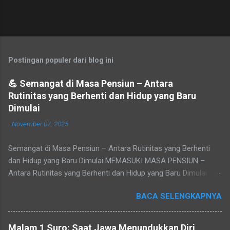
Postingan populer dari blog ini
💪 Semangat di Masa Pensiun – Antara
Rutinitas yang Berhenti dan Hidup yang Baru
Dimulai
-
November 07, 2025
Semangat di Masa Pensiun – Antara Rutinitas yang Berhenti
dan Hidup yang Baru Dimulai MEMASUKI MASA PENSIUN –
Antara Rutinitas yang Berhenti dan Hidup yang Baru Dimulai
Refleksi pribadi tentang makna masa purna tugas, sepi yang
BACA SELENGKAPNYA
datang setelah rutinitas berakhir, dan peluang baru untuk
menemukan jati diri. Tidak ada yang bisa menghindari waktu.
Cepat atau lambat, setiap pegawai akan tiba pada masa yang
Malam 1 Suro: Saat Jawa Menundukkan Diri