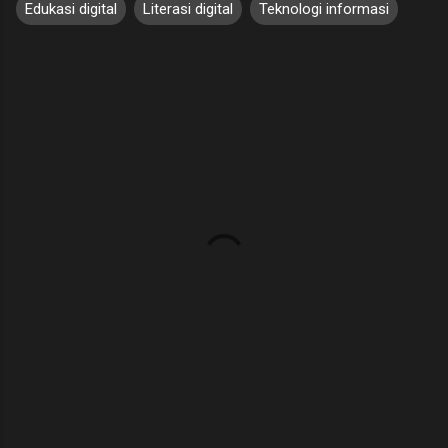
Edukasi digital
Literasi digital
Teknologi informasi
K
o
m
e
n
t
a
r