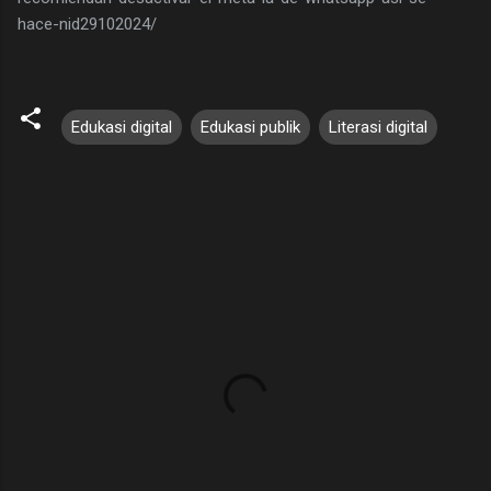
hace-nid29102024/
Edukasi digital
Edukasi publik
Literasi digital
K
o
m
e
n
t
a
r