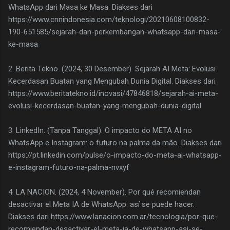
WhatsApp dari Masa ke Masa. Diakses dari
https://www.cnnindonesia.com/teknologi/20210608100832-
190-651585/sejarah-dan-perkembangan-whatsapp-dari-masa-
ke-masa
2. Berita Tekno. (2024, 30 Desember). Sejarah AI Meta: Evolusi
Kecerdasan Buatan yang Mengubah Dunia Digital. Diakses dari
https://www.beritatekno.id/inovasi/47846818/sejarah-ai-meta-
evolusi-kecerdasan-buatan-yang-mengubah-dunia-digital
3. LinkedIn. (Tanpa Tanggal). O impacto do META AI no
WhatsApp e Instagram: o futuro na palma da mão. Diakses dari
https://pt.linkedin.com/pulse/o-impacto-do-meta-ai-whatsapp-
e-instagram-futuro-na-palma-nvxyf
4. LA NACION. (2024, 4 November). Por qué recomiendan
desactivar el Meta IA de WhatsApp: así se puede hacer.
Diakses dari https://www.lanacion.com.ar/tecnologia/por-que-
recomiendan-desactivar-el-meta-ia-de-whatsapp-asi-se-