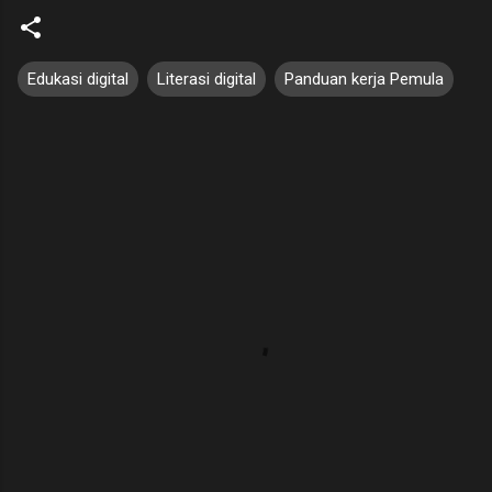
Edukasi digital
Literasi digital
Panduan kerja Pemula
K
o
m
e
n
t
a
r